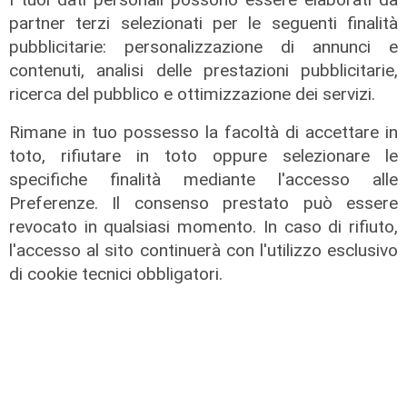
Tegola Genoa, botta al ginocchio
partner terzi selezionati per le seguenti finalità
per Meichtry: out fino a fine agosto
pubblicitarie: personalizzazione di annunci e
05/08/2026
contenuti, analisi delle prestazioni pubblicitarie,
di F.S.
ricerca del pubblico e ottimizzazione dei servizi.
Rimane in tuo possesso la facoltà di accettare in
toto, rifiutare in toto oppure selezionare le
specifiche finalità mediante l'accesso alle
Preferenze. Il consenso prestato può essere
revocato in qualsiasi momento. In caso di rifiuto,
l'accesso al sito continuerà con l'utilizzo esclusivo
di cookie tecnici obbligatori.