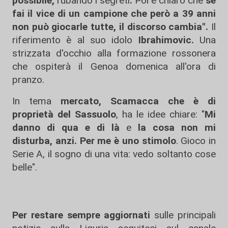
possibile,
rubando i segreti
.
Poi è chiaro che
se
fai il vice di un campione che però a 39 anni
non può giocarle tutte, il discorso cambia".
Il
riferimento è al suo idolo
Ibrahimovic.
Una
strizzata d'occhio alla formazione rossonera
che ospiterà il Genoa domenica all'ora di
pranzo.
In tema
mercato, Scamacca che è di
proprietà del Sassuolo
, ha le idee chiare: "
Mi
danno di qua e di là
e
la cosa non mi
disturba, anzi. Per me è uno stimolo
. Gioco in
Serie A, il sogno di una vita: vedo soltanto cose
belle".
Per restare sempre aggiornati
sulle principali