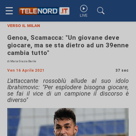
☰
LIVE
verso il milan
Genoa, Scamacca: "Un giovane deve
giocare, ma se sta dietro ad un 39enne
cambia tutto"
di Maria Grazia Barile
Ven 16 Aprile 2021
37 sec
L'attaccante rossoblù allude al suo idolo
Ibrahimovic: "Per esplodere bisogna giocare,
se fai il vice di un campione il discorso è
diverso"