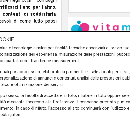
rdare negli occhi i compagni
ificarci l’uno per l’altro.
o contenti di soddisfarla
.
voli di come tutto passi
OOKIE
e sulla Liguria seguiteci sul
e
e su
Facebook
.
okie e tecnologie similari per finalità tecniche essenziali e, previo t
onalizzazione dell'esperienza, misurazione delle prestazioni, pubblic
con piattaforme di audience measurement.
sonali possono essere elaborati da partner terzi selezionati per le seg
personalizzazione di annunci e contenuti, analisi delle prestazioni pubbl
blico e ottimizzazione dei servizi.
possesso la facoltà di accettare in toto, rifiutare in toto oppure sele
alità mediante l'accesso alle Preferenze. Il consenso prestato può 
mento. In caso di rifiuto, l'accesso al sito continuerà con l'utilizzo e
Test in Inghilterra
obbligatori.
Il Genoa chiude la to
inglese con una sconfi