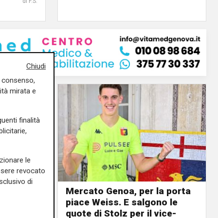
di F.S.
Chiudi
uo consenso,
ità mirata e
uenti finalità
icitarie,
zionare le
essere revocato
sclusivo di
Mercato Genoa, per la porta
piace Weiss. E salgono le
urnée
quote di Stolz per il vice-
tta: il