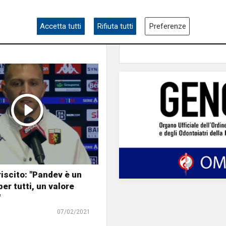
Bournemouth domina 
10-1
Accetta tutti
Rifiuta tutti
Preferenze
iscito: "Pandev è un
er tutti, un valore
"
07/02/2021