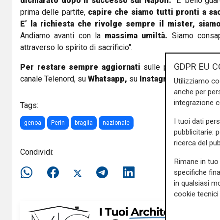
dichiarato dopo il successo sul Napoli:
“E’ bello gua
prima delle partite,
capire che siamo tutti pronti a sacr
E’ la richiesta che rivolge sempre il mister, siam
Andiamo avanti con la
massima umiltà.
Siamo consape
attraverso lo spirito di sacrificio".
GDPR EU C
Per restare sempre aggiornati
sulle principali notizi
canale Telenord, su
Whatsapp,
su
Instagram
,
su
Youtub
Utilizziamo co
anche per pers
integrazione 
Tags:
I tuoi dati per
genoa
Perin
braglia
nazionale
pubblicitarie: 
ricerca del pub
Condividi:
Rimane in tuo 
specifiche fin
in qualsiasi mo
cookie tecnici 