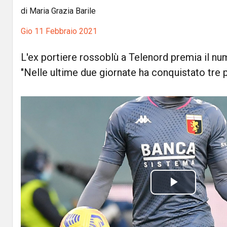
di Maria Grazia Barile
Gio 11 Febbraio 2021
L'ex portiere rossoblù a Telenord premia il nu
"Nelle ultime due giornate ha conquistato tre p
P
l