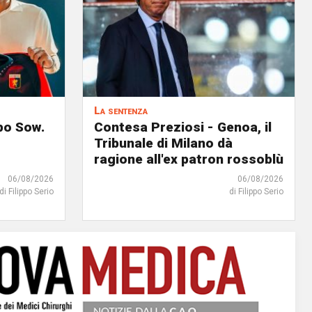
La sentenza
lpo Sow.
Contesa Preziosi - Genoa, il
Tribunale di Milano dà
ragione all'ex patron rossoblù
06/08/2026
06/08/2026
di Filippo Serio
di Filippo Serio