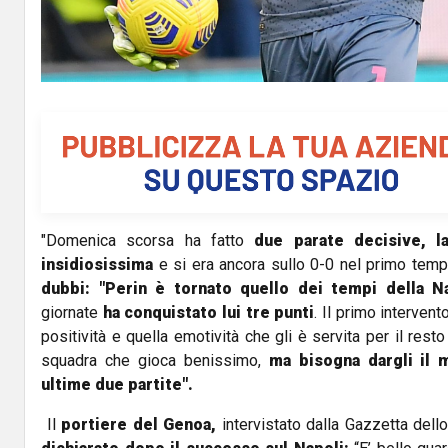
a
y
V
i
d
"Domenica scorsa ha fatto
due parate decisive, l
e
insidiosissima
e si era ancora sullo 0-0 nel primo temp
o
dubbi: "Perin è tornato quello dei tempi della N
giornate
ha
conquistato lui tre punti
. Il primo intervent
positività e quella emotività che gli è servita per il resto
squadra che gioca benissimo,
ma bisogna dargli il m
ultime due partite".
Il
portiere del Genoa,
intervistato dalla Gazzetta dello