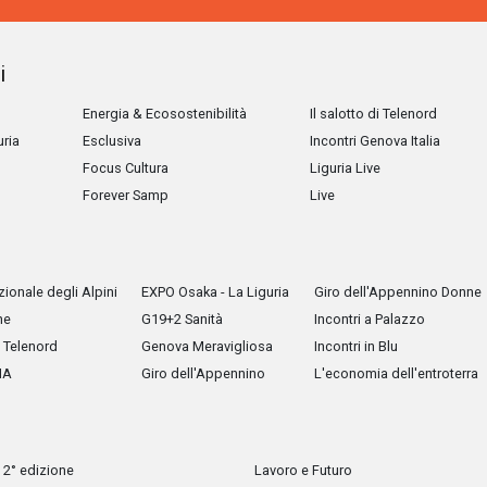
i
Energia & Ecosostenibilità
Il salotto di Telenord
uria
Esclusiva
Incontri Genova Italia
Focus Cultura
Liguria Live
Forever Samp
Live
ionale degli Alpini
EXPO Osaka - La Liguria
Giro dell'Appennino Donne
he
G19+2 Sanità
Incontri a Palazzo
Telenord
Genova Meravigliosa
Incontri in Blu
IA
Giro dell'Appennino
L'economia dell'entroterra
 2° edizione
Lavoro e Futuro