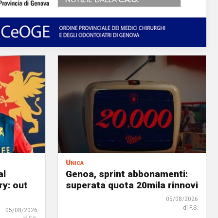
Unica
al
Genoa, sprint abbonamenti:
ry: out
superata quota 20mila rinnovi
05/08/2026
di F.S.
05/08/2026