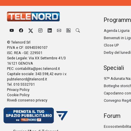
Programm
Agenda Liguria
Benvenuti in Lig
© Telenord Srl
Close UP
P.IVA e CF: 00945590107
Derby del lunedì
ISC. REA - GE: 229501
Sede Legale: Via XX Settembre 41/3
16121 GENOVA
Speciali
PEC:
contabilita@pec.telenord.it
Capitale sociale: 343.598,42 euro i.v.
97ª Adunata Naz
pubtelenord@telenord.it
Tel. 010 5532701
Botteghe storic
Privacy Policy
Capodanno con 
Cookie Policy
Rivedi consenso privacy
Convegno Reg4
Forum
Ecosostenibilita