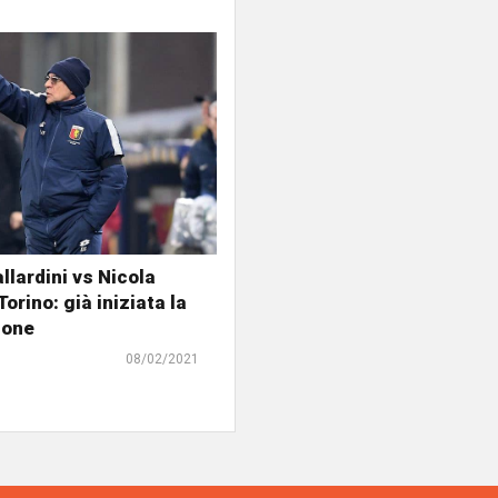
llardini vs Nicola
orino: già iniziata la
ione
08/02/2021