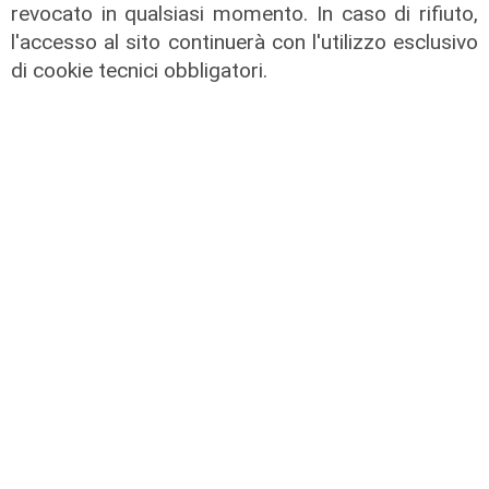
revocato in qualsiasi momento. In caso di rifiuto,
l'accesso al sito continuerà con l'utilizzo esclusivo
Infortunio
di cookie tecnici obbligatori.
Tegola Genoa, botta al ginocchio
per Meichtry: out fino a fine agosto
05/08/2026
di F.S.