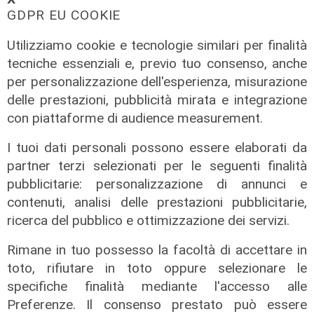
GDPR EU COOKIE
La sentenza
Utilizziamo cookie e tecnologie similari per finalità
Contesa Preziosi - Genoa, il
tecniche essenziali e, previo tuo consenso, anche
Tribunale di Milano dà ragione all'ex
per personalizzazione dell'esperienza, misurazione
patron rossoblù
delle prestazioni, pubblicità mirata e integrazione
con piattaforme di audience measurement.
06/08/2026
di Filippo Serio
I tuoi dati personali possono essere elaborati da
partner terzi selezionati per le seguenti finalità
pubblicitarie: personalizzazione di annunci e
contenuti, analisi delle prestazioni pubblicitarie,
ricerca del pubblico e ottimizzazione dei servizi.
Rimane in tuo possesso la facoltà di accettare in
toto, rifiutare in toto oppure selezionare le
specifiche finalità mediante l'accesso alle
Preferenze. Il consenso prestato può essere