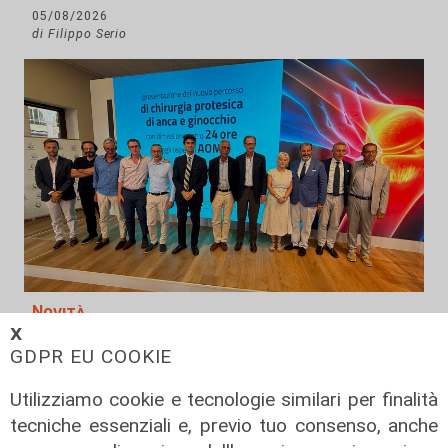
05/08/2026
di Filippo Serio
Novità
𝗫
Dimissioni in 24 ore dopo intervento
GDPR EU COOKIE
ad anca e ginocchia, via libera
all'ospedale San Martino
Utilizziamo cookie e tecnologie similari per finalità
tecniche essenziali e, previo tuo consenso, anche
05/08/2026
di r.c.