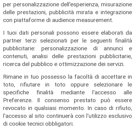
tutta la società posso dirgli soltanto grazie.
per personalizzazione dell'esperienza, misurazione
Grazie per ogni gol, per ogni battaglia, per ogni
delle prestazioni, pubblicità mirata e integrazione
vittoria ma soprattutto per l'esempio che ha
con piattaforme di audience measurement.
dato a chi ha avuto il privilegio di condividere
I tuoi dati personali possono essere elaborati da
con lui questo percorso. Le nostre strade oggi
partner terzi selezionati per le seguenti finalità
si dividono, ma il legame che Di Fulvio ha
pubblicitarie: personalizzazione di annunci e
costruito con questi colori non finirà mai. Spero
contenuti, analisi delle prestazioni pubblicitarie,
che il futuro gli riservi le stesse emozioni che
ricerca del pubblico e ottimizzazione dei servizi.
lui ha regalato a tutti noi in questi anni
insieme”.
Rimane in tuo possesso la facoltà di accettare in
toto, rifiutare in toto oppure selezionare le
Per restare sempre aggiornati
sulle principali
specifiche finalità mediante l'accesso alle
notizie sulla Liguria seguiteci sul canale
Preferenze. Il consenso prestato può essere
Telenord, su
Whatsapp,
su
Instagram
,
su
revocato in qualsiasi momento. In caso di rifiuto,
Youtube
e su
Facebook
.
l'accesso al sito continuerà con l'utilizzo esclusivo
Tags:
di cookie tecnici obbligatori.
di fulvio
pro recco