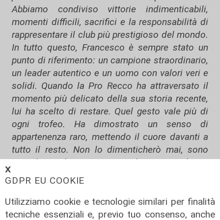
Abbiamo condiviso vittorie indimenticabili,
momenti difficili, sacrifici e la responsabilità di
rappresentare il club più prestigioso del mondo.
In tutto questo, Francesco è sempre stato un
punto di riferimento: un campione straordinario,
un leader autentico e un uomo con valori veri e
solidi. Quando la Pro Recco ha attraversato il
momento più delicato della sua storia recente,
lui ha scelto di restare. Quel gesto vale più di
ogni trofeo. Ha dimostrato un senso di
appartenenza raro, mettendo il cuore davanti a
tutto il resto. Non lo dimenticherò mai, sono
orgoglioso di essere stato il suo presidente.
𝗫
Salutiamo un atleta che ha scritto pagine
GDPR EU COOKIE
indelebili, ma soprattutto una persona che ha
saputo incarnare lo spirito della Pro Recco ogni
Utilizziamo cookie e tecnologie similari per finalità
giorno, dentro e fuori dall'acqua. A nome di
tecniche essenziali e, previo tuo consenso, anche