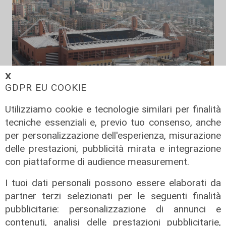
𝗫
GDPR EU COOKIE
Verso gli Europei
Utilizziamo cookie e tecnologie similari per finalità
Euro 2032, ora è ufficiale: fra i 16
tecniche essenziali e, previo tuo consenso, anche
stadi candidati c'è anche il 'Ferraris'
per personalizzazione dell'esperienza, misurazione
di Genova
delle prestazioni, pubblicità mirata e integrazione
con piattaforme di audience measurement.
04/08/2026
di Redazione Sport
I tuoi dati personali possono essere elaborati da
partner terzi selezionati per le seguenti finalità
pubblicitarie: personalizzazione di annunci e
contenuti, analisi delle prestazioni pubblicitarie,