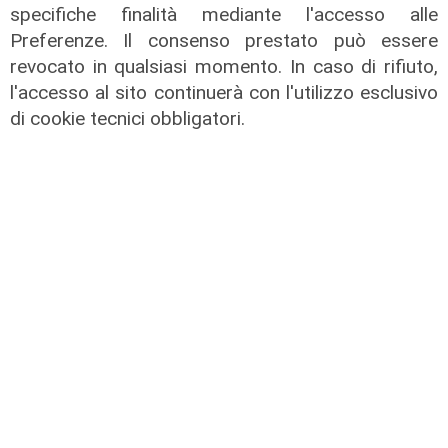
specifiche finalità mediante l'accesso alle
Intervista
Preferenze. Il consenso prestato può essere
Forum Mobilità Urbana e Tpl, Ferrari
revocato in qualsiasi momento. In caso di rifiuto,
(Casa Consumatore): "Formati oltre
l'accesso al sito continuerà con l'utilizzo esclusivo
11.000 cittadini, in gran parte over
di cookie tecnici obbligatori.
65, attraverso il progetto
Digitalmentis"
29/01/2026
di R.S.