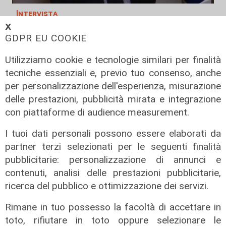
Intervista
𝗫
Forum Mobilità Urbana e Tpl,
GDPR EU COOKIE
Guastavino (Istituto Ligure
Consumo): “Bigliettazione
Utilizziamo cookie e tecnologie similari per finalità
elettronica in Liguria, l’impegno per
tecniche essenziali e, previo tuo consenso, anche
un accesso inclusivo”
per personalizzazione dell'esperienza, misurazione
29/01/2026
delle prestazioni, pubblicità mirata e integrazione
di R.S.
con piattaforme di audience measurement.
I tuoi dati personali possono essere elaborati da
partner terzi selezionati per le seguenti finalità
pubblicitarie: personalizzazione di annunci e
contenuti, analisi delle prestazioni pubblicitarie,
ricerca del pubblico e ottimizzazione dei servizi.
Rimane in tuo possesso la facoltà di accettare in
toto, rifiutare in toto oppure selezionare le