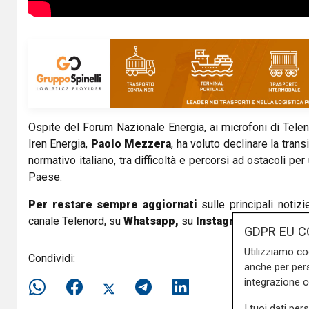
Ospite del Forum Nazionale Energia, ai microfoni di Telenor
Iren Energia,
Paolo Mezzera
, ha voluto declinare la tran
normativo italiano, tra difficoltà e percorsi ad ostacoli pe
Paese.
Per restare sempre aggiornati
sulle principali notizi
canale Telenord, su
Whatsapp,
su
Instagram
,
su
Youtub
GDPR EU C
Utilizziamo co
Condividi:
anche per pers
integrazione 
I tuoi dati per