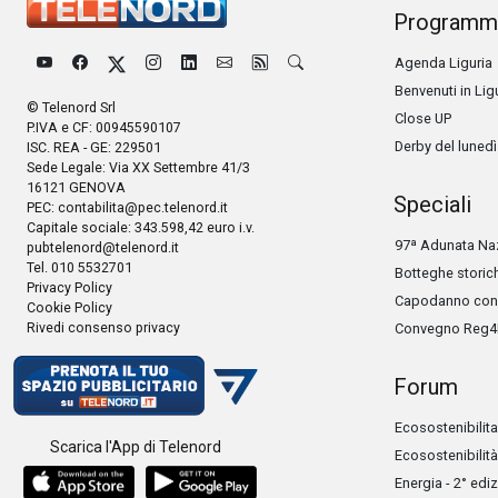
Programm
Agenda Liguria
Benvenuti in Lig
© Telenord Srl
Close UP
P.IVA e CF: 00945590107
Derby del lunedì
ISC. REA - GE: 229501
Sede Legale: Via XX Settembre 41/3
16121 GENOVA
Speciali
PEC:
contabilita@pec.telenord.it
Capitale sociale: 343.598,42 euro i.v.
97ª Adunata Naz
pubtelenord@telenord.it
Tel. 010 5532701
Botteghe storic
Privacy Policy
Capodanno con 
Cookie Policy
Rivedi consenso privacy
Convegno Reg4
Forum
Ecosostenibilita
Scarica l'App di Telenord
Ecosostenibilità
Energia - 2° edi