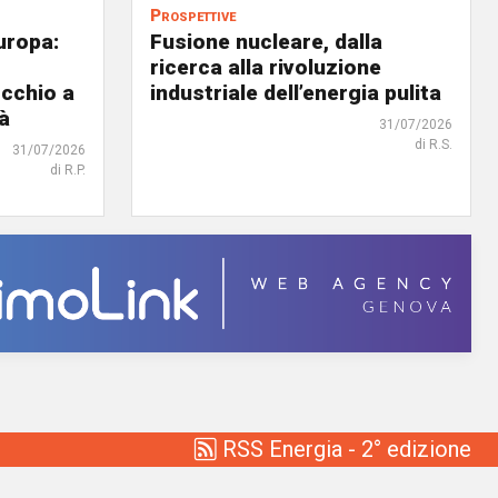
Prospettive
uropa:
Fusione nucleare, dalla
ricerca alla rivoluzione
occhio a
industriale dell’energia pulita
tà
31/07/2026
di R.S.
31/07/2026
di R.P.
RSS Energia - 2° edizione