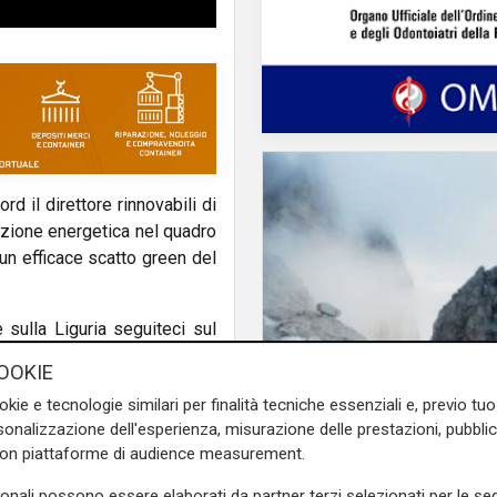
d il direttore rinnovabili di
sizione energetica nel quadro
r un efficace scatto green del
e sulla Liguria seguiteci sul
e
e su
Facebook
.
OOKIE
Innovazione
okie e tecnologie similari per finalità tecniche essenziali e, previo t
Dolomiti Energia inve
onalizzazione dell'esperienza, misurazione delle prestazioni, pubblic
climate tech: ingress
con piattaforme di audience measurement.
Primo Climate per ac
sonali possono essere elaborati da partner terzi selezionati per le seg