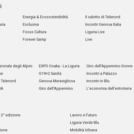
i
Energia & Ecosostenibilità
Il salotto di Telenord
uria
Esclusiva
Incontri Genova Italia
Focus Cultura
Liguria Live
Forever Samp
Live
ionale degli Alpini
EXPO Osaka - La Liguria
Giro dell'Appennino Donne
he
G19+2 Sanità
Incontri a Palazzo
Telenord
Genova Meravigliosa
Incontri in Blu
IA
Giro dell'Appennino
L'economia dell'entroterra
 2° edizione
Lavoro e Futuro
Liguria Verde Blu
zione
Mobilità Urbana