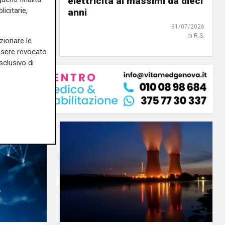
tica
elettricità ai massimi da dieci
icitarie,
anni
02/08/2026
di R.S.
31/07/2026
di R.S.
zionare le
essere revocato
sclusivo di