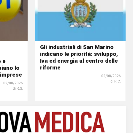
Gli industriali di San Marino
indicano le priorità: sviluppo,
Iva ed energia al centro delle
e e
riforme
biano lo
 imprese
02/08/2026
di R.C.
02/08/2026
di R.S.