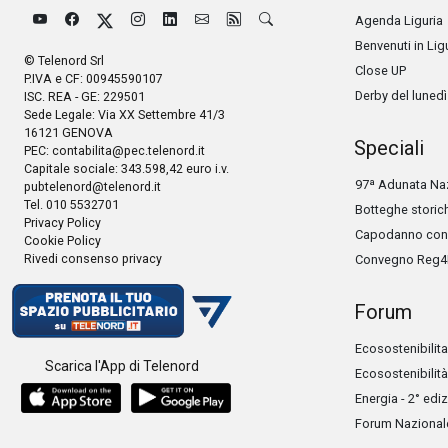
Agenda Liguria
Benvenuti in Lig
© Telenord Srl
Close UP
P.IVA e CF: 00945590107
Derby del lunedì
ISC. REA - GE: 229501
Sede Legale: Via XX Settembre 41/3
16121 GENOVA
Speciali
PEC:
contabilita@pec.telenord.it
Capitale sociale: 343.598,42 euro i.v.
97ª Adunata Naz
pubtelenord@telenord.it
Tel. 010 5532701
Botteghe storic
Privacy Policy
Capodanno con 
Cookie Policy
Rivedi consenso privacy
Convegno Reg4
Forum
Ecosostenibilita
Scarica l'App di Telenord
Ecosostenibilità
Energia - 2° edi
Forum Nazionale 