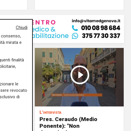
Chiudi
uo consenso,
ità mirata e
uenti finalità
icitarie,
zionare le
essere revocato
sclusivo di
L'intervista
 delega
Pres. Ceraudo (Medio
Ponente): "Non