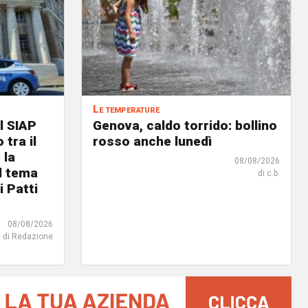
Le temperature
l SIAP
Genova, caldo torrido: bollino
 tra il
rosso anche lunedì
 la
08/08/2026
il tema
di c.b.
i Patti
08/08/2026
di Redazione