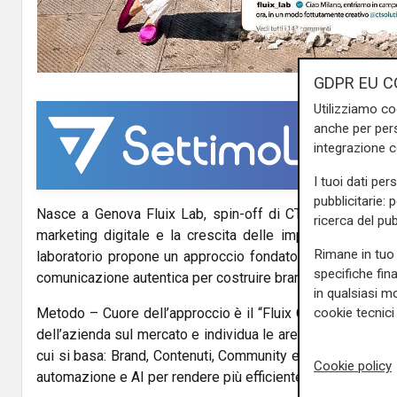
GDPR EU C
Utilizziamo co
anche per pers
integrazione 
I tuoi dati per
pubblicitarie: 
Nasce a Genova Fluix Lab, spin-off di CT Solution, con l’o
ricerca del pub
marketing digitale e la crescita delle imprese di Liguri
Rimane in tuo 
laboratorio propone un approccio fondato su intelligenza ar
specifiche fin
comunicazione autentica per costruire brand solidi e ricono
in qualsiasi mo
cookie tecnici 
Metodo – Cuore dell’approccio è il “Fluix Core”, un siste
dell’azienda sul mercato e individua le aree di maggior pote
cui si basa: Brand, Contenuti, Community e Growth. Ogni e
Cookie policy
automazione e AI per rendere più efficiente la strategia dig