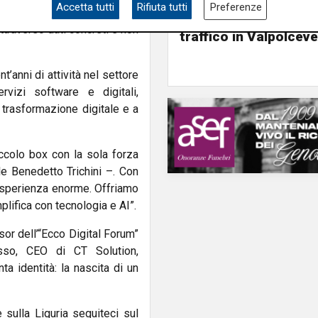
"Riapertura di via Le
Accetta tutti
Rifiuta tutti
Preferenze
pato il “Fluix Impact”, uno
ottima notizia per rid
traverso dati concreti e non
traffico in Valpolceve
’anni di attività nel settore
rvizi software e digitali,
 trasformazione digitale e a
iccolo box con la sola forza
le Benedetto Trichini –. Con
 esperienza enorme. Offriamo
plifica con tecnologia e AI”.
or dell’“Ecco Digital Forum”
sso, CEO di CT Solution,
ta identità: la nascita di un
e sulla Liguria seguiteci sul