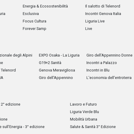
Energia & Ecosostenibilità
Il salotto di Telenord
uria
Esclusiva
Incontri Genova Italia
Focus Cultura
Liguria Live
Forever Samp
Live
ionale degli Alpini
EXPO Osaka - La Liguria
Giro dell'Appennino Donne
he
G19+2 Sanità
Incontri a Palazzo
Telenord
Genova Meravigliosa
Incontri in Blu
IA
Giro dell'Appennino
L'economia dell'entroterra
 2° edizione
Lavoro e Futuro
Liguria Verde Blu
zione
Mobilità Urbana
sull’Energia - 3° edizione
Salute & Sanità 3° Edizione