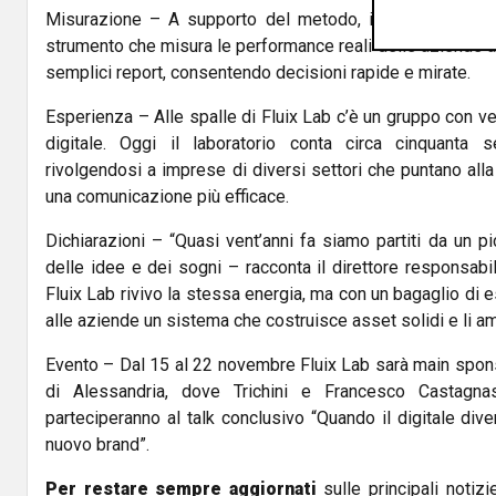
Misurazione – A supporto del metodo, il team ha svilup
strumento che misura le performance reali delle aziende at
semplici report, consentendo decisioni rapide e mirate.
Esperienza – Alle spalle di Fluix Lab c’è un gruppo con vent
digitale. Oggi il laboratorio conta circa cinquanta se
rivolgendosi a imprese di diversi settori che puntano alla
una comunicazione più efficace.
Dichiarazioni – “Quasi vent’anni fa siamo partiti da un p
delle idee e dei sogni – racconta il direttore responsabi
Fluix Lab rivivo la stessa energia, ma con un bagaglio di
alle aziende un sistema che costruisce asset solidi e li am
Evento – Dal 15 al 22 novembre Fluix Lab sarà main spons
di Alessandria, dove Trichini e Francesco Castagna
parteciperanno al talk conclusivo “Quando il digitale diven
nuovo brand”.
Per restare sempre aggiornati
sulle principali notizi