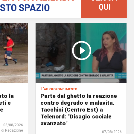
L'approfondimento
to la
Parte dal ghetto la reazione
eti e
contro degrado e malavita.
 e
Tacchini (Centro Est) a
Telenord: "Disagio sociale
avanzato"
08/08/2026
di Redazione
07/08/2026