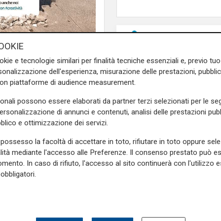
OOKIE
okie e tecnologie similari per finalità tecniche essenziali e, previo t
onalizzazione dell'esperienza, misurazione delle prestazioni, pubblic
con piattaforme di audience measurement.
sonali possono essere elaborati da partner terzi selezionati per le seg
personalizzazione di annunci e contenuti, analisi delle prestazioni pubbl
biettivo di rivoluzionare il
blico e ottimizzazione dei servizi.
a, Lombardia e Piemonte. Il
possesso la facoltà di accettare in toto, rifiutare in toto oppure sele
tificiale, analisi dei dati e
alità mediante l'accesso alle Preferenze. Il consenso prestato può 
scibili.
mento. In caso di rifiuto, l'accesso al sito continuerà con l'utilizzo e
obbligatori.
ma che analizza la posizione
nziale. Quattro i pilastri su
L'esclusiva
lemento integra strumenti di
Vassallo (consigliere
itale.
Vallate) a Telenord: