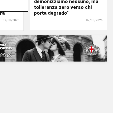
panto
demonizziamo nessuno, ma
urre il
tolleranza zero verso chi
ra"
porta degrado"
07/08/2026
07/08/2026