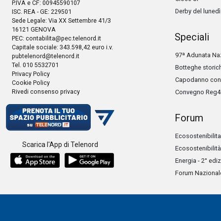
P.IVA e CF: 00945590107
Derby del lunedì
ISC. REA - GE: 229501
Sede Legale: Via XX Settembre 41/3
16121 GENOVA
Speciali
PEC:
contabilita@pec.telenord.it
Capitale sociale: 343.598,42 euro i.v.
97ª Adunata Naz
pubtelenord@telenord.it
Tel. 010 5532701
Botteghe storic
Privacy Policy
Capodanno con 
Cookie Policy
Rivedi consenso privacy
Convegno Reg4
Forum
Ecosostenibilita
Scarica l'App di Telenord
Ecosostenibilità
Energia - 2° edi
Forum Nazionale 