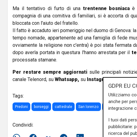
Ma il tentativo di furto di una
trentenne bosniaca
è f
compagnia di una comitiva di familiari, si è accorta di q
bloccata con l'aiuto del fratello.
Il fatto è accaduto ieri pomeriggio nel duomo di Genova: la 
tempo nomade, appartenente ad una famiglia di fede mu
ovviamente la religione non c'entra) è poi stata fermata dai
dopo averla portata in questura l'hanno arrestata per il
te
processata stamane.
Per restare sempre aggiornati
sulle principali notizi
canale Telenord, su
Whatsapp,
su
Instagram
,
su
Youtub
GDPR EU C
Utilizziamo co
Tags:
anche per pers
Predoni
borseggi
cattedrale
San lorenzo
polizia
integrazione 
I tuoi dati per
Condividi:
pubblicitarie: 
ricerca del pub