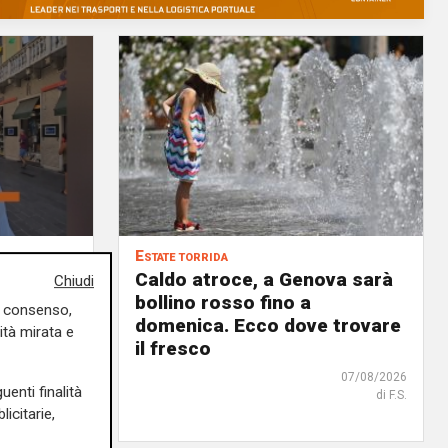
Estate torrida
o
Caldo atroce, a Genova sarà
Chiudi
bollino rosso fino a
uo consenso,
no, ma
domenica. Ecco dove trovare
ità mirata e
 chi
il fresco
07/08/2026
uenti finalità
di F.S.
07/08/2026
icitarie,