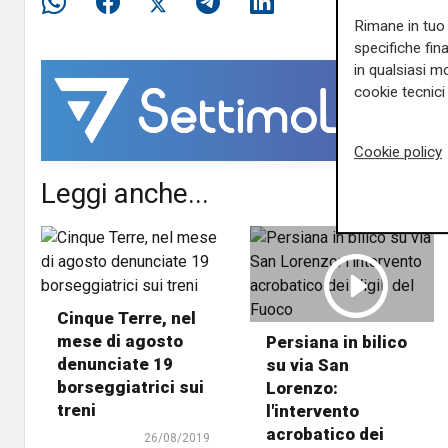
Rimane in tuo 
specifiche fin
in qualsiasi mo
cookie tecnici 
Cookie policy
Leggi anche...
Cinque Terre, nel
mese di agosto
Persiana in bilico
denunciate 19
su via San
borseggiatrici sui
Lorenzo:
treni
l'intervento
acrobatico dei
26/08/2019