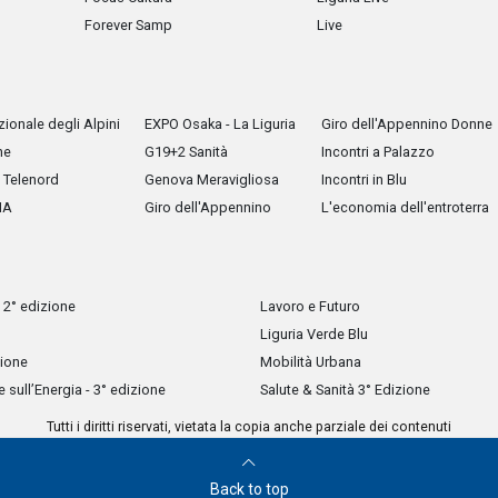
Forever Samp
Live
ionale degli Alpini
EXPO Osaka - La Liguria
Giro dell'Appennino Donne
he
G19+2 Sanità
Incontri a Palazzo
Telenord
Genova Meravigliosa
Incontri in Blu
IA
Giro dell'Appennino
L'economia dell'entroterra
 2° edizione
Lavoro e Futuro
Liguria Verde Blu
zione
Mobilità Urbana
sull’Energia - 3° edizione
Salute & Sanità 3° Edizione
Tutti i diritti riservati, vietata la copia anche parziale dei contenuti
Back to top