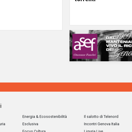
i
Energia & Ecosostenibilità
Il salotto di Telenord
uria
Esclusiva
Incontri Genova Italia
Focus Cultura
Liguria Live