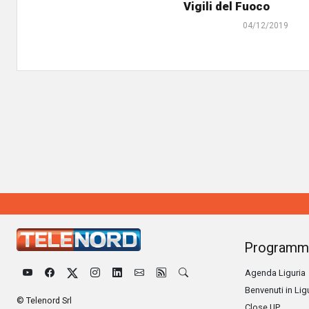
Vigili del Fuoco
04/12/2019
Programm
Agenda Liguria
Benvenuti in Lig
© Telenord Srl
Close UP