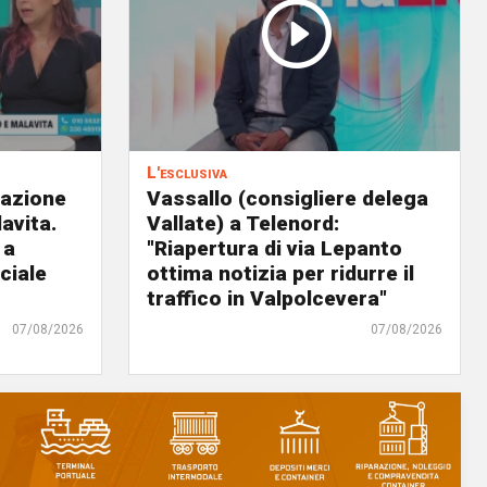
L'esclusiva
eazione
Vassallo (consigliere delega
avita.
Vallate) a Telenord:
 a
"Riapertura di via Lepanto
ciale
ottima notizia per ridurre il
traffico in Valpolcevera"
07/08/2026
07/08/2026