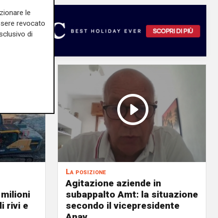
zionare le
essere revocato
sclusivo di
La posizione
Agitazione aziende in
 milioni
subappalto Amt: la situazione
i rivi e
secondo il vicepresidente
Anav