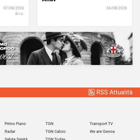
07/08/2026
06/08/2026
di r.c.
RSS Attualità
Primo Piano
TGN
Transport TV
Radar
TGN Calcio
We are Genoa
Salute Sanità
TGN Today