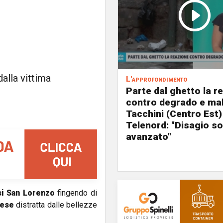
alla vittima
L'approfondimento
Parte dal ghetto la r
contro degrado e mal
Tacchini (Centro Est)
Telenord: "Disagio so
avanzato"
si San Lorenzo
fingendo di
nese
distratta dalle bellezze