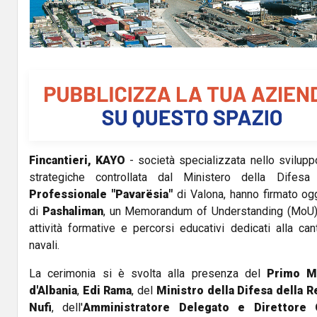
Fincantieri, KAYO
- società specializzata nello sviluppo 
strategiche controllata dal Ministero della Difes
Professionale "Pavarësia"
di Valona, hanno firmato ogg
di
Pashaliman
, un Memorandum of Understanding (MoU) f
attività formative e percorsi educativi dedicati alla cant
navali.
La cerimonia si è svolta alla presenza del
Primo Mi
d'Albania
,
Edi Rama
, del
Ministro della Difesa della R
Nufi
, dell'
Amministratore Delegato e Direttore G