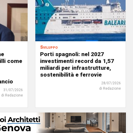
Sviluppo
ne
Porti spagnoli: nel 2027
illi come
investimenti record da 1,57
miliardi per infrastrutture,
sostenibilità e ferrovie
ancio
28/07/2026
di Redazione
31/07/2026
di Redazione