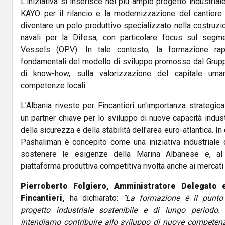
L'iniziativa si inserisce nel più ampio progetto industrial
KAYO per il rilancio e la modernizzazione del cantiere
diventare un polo produttivo specializzato nella costruz
navali per la Difesa, con particolare focus sul segm
Vessels (OPV). In tale contesto, la formazione rap
fondamentali del modello di sviluppo promosso dal Grupp
di know-how, sulla valorizzazione del capitale uma
competenze locali.
L'Albania riveste per Fincantieri un'importanza strategi
un partner chiave per lo sviluppo di nuove capacità indust
della sicurezza e della stabilità dell'area euro-atlantica. In
Pashaliman è concepito come una iniziativa industriale 
sostenere le esigenze della Marina Albanese e, al
piattaforma produttiva competitiva rivolta anche ai mercati 
Pierroberto Folgiero, Amministratore Delegato 
Fincantieri,
ha dichiarato:
"La formazione è il punto 
progetto industriale sostenibile e di lungo periodo
intendiamo contribuire allo sviluppo di nuove competenze