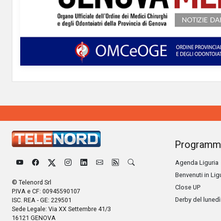
Programm
Agenda Liguria
Benvenuti in Lig
© Telenord Srl
Close UP
P.IVA e CF: 00945590107
Derby del lunedì
ISC. REA - GE: 229501
Sede Legale: Via XX Settembre 41/3
16121 GENOVA