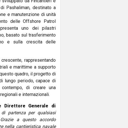
e sviluppato da Fincantieri e
 di Pashaliman, destinato a
ione e manutenzione di unità
ento delle Offshore Patrol
presenta uno dei pilastri
o, basato sul trasferimento
no e sulla crescita delle
ca crescente, rappresentando
riali e marittime a supporto
 questo quadro, il progetto di
di lungo periodo, capace di
 contempo, di creare una
regionali e internazionali.
e Direttore Generale di
di partenza per qualsiasi
. Grazie a questo accordo
 nella cantieristica navale