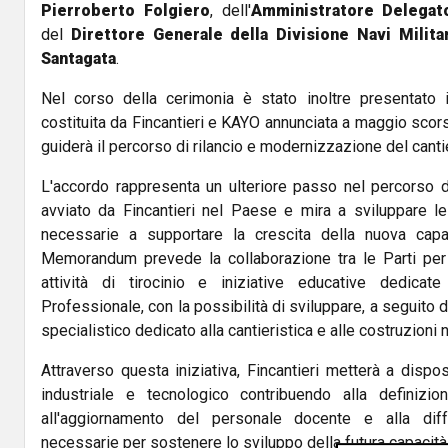
Pierroberto Folgiero
, dell'
Amministratore Delegat
del
Direttore Generale della Divisione Navi Militar
Santagata
.
Nel corso della cerimonia è stato inoltre presentato i
costituita da Fincantieri e KAYO annunciata a maggio scor
guiderà il percorso di rilancio e modernizzazione del canti
L'accordo rappresenta un ulteriore passo nel percorso di
avviato da Fincantieri nel Paese e mira a sviluppare l
necessarie a supportare la crescita della nuova capaci
Memorandum prevede la collaborazione tra le Parti per l
attività di tirocinio e iniziative educative dedicate 
Professionale, con la possibilità di sviluppare, a seguito d
specialistico dedicato alla cantieristica e alle costruzioni n
Attraverso questa iniziativa, Fincantieri metterà a disp
industriale e tecnologico contribuendo alla definizion
all'aggiornamento del personale docente e alla dif
necessarie per sostenere lo sviluppo della futura capacità 