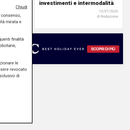
investimenti e intermodalità
Chiudi
13/07/2026
10/07/2026
uo consenso,
di Redazione
di Redazione
ità mirata e
uenti finalità
icitarie,
zionare le
essere revocato
sclusivo di