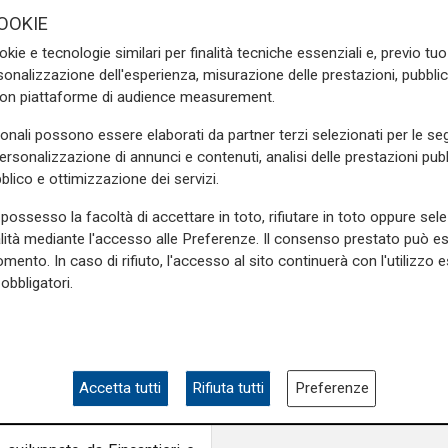
navi da crociera
OOKIE
rizzi di Meccanica Generale,
okie e tecnologie similari per finalità tecniche essenziali e, previo t
di Trasporto e Tecnologie
onalizzazione dell'esperienza, misurazione delle prestazioni, pubblic
Professionale "Pavarësia".
con piattaforme di audience measurement.
si di tirocinio, l'iniziativa
irettamente collegate alle
sonali possono essere elaborati da partner terzi selezionati per le seg
ve opportunità di formazione
personalizzazione di annunci e contenuti, analisi delle prestazioni pubbl
blico e ottimizzazione dei servizi.
possesso la facoltà di accettare in toto, rifiutare in toto oppure sele
onnessione con lo sviluppo
alità mediante l'accesso alle Preferenze. Il consenso prestato può 
essionalità che saranno
mento. In caso di rifiuto, l'accesso al sito continuerà con l'utilizzo e
 In particolare, le attività
obbligatori.
oni di scafo, impiantistica
ento, allestimento navale,
ruzione e manutenzione delle
nze qualificate in grado di
viluppo dell'intera filiera
Accetta tutti
Rifiuta tutti
Preferenze