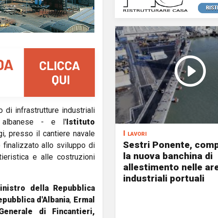
di infrastrutture industriali
a albanese - e l'
Istituto
I lavori
i, presso il cantiere navale
Sestri Ponente, comp
inalizzato allo sviluppo di
la nuova banchina di
ieristica e alle costruzioni
allestimento nelle ar
industriali portuali
nistro della Repubblica
epubblica d'Albania
,
Ermal
enerale di Fincantieri,