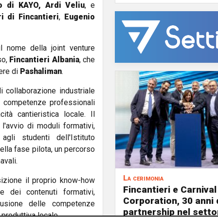
o di KAYO, Ardi Veliu
, e
i di Fincantieri
,
Eugenio
l nome della joint venture
so,
Fincantieri Albania
, che
ere di
Pashaliman
.
 collaborazione industriale
e competenze professionali
tà cantieristica locale. Il
'avvio di moduli formativi,
agli studenti dell'Istituto
ella fase pilota, un percorso
avali.
La cerimonia
osizione il proprio know-how
Fincantieri e Carnival
e dei contenuti formativi,
Corporation, 30 anni 
fusione delle competenze
partnership nel setto
produttiva locale.