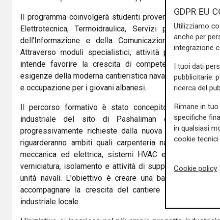
GDPR EU C
Il programma coinvolgerà studenti provenienti dagli indi
Utilizziamo co
Elettrotecnica, Termoidraulica, Servizi per i Mezzi 
anche per pers
dell'Informazione e della Comunicazione dell'Istituto 
integrazione 
Attraverso moduli specialistici, attività pratiche e percor
intende favorire la crescita di competenze tecniche d
I tuoi dati per
esigenze della moderna cantieristica navale, creando nuo
pubblicitarie: 
e occupazione per i giovani albanesi.
ricerca del pub
Rimane in tuo 
Il percorso formativo è stato concepito in stretta c
specifiche fin
industriale del sito di Pashaliman e con le prof
in qualsiasi mo
progressivamente richieste dalla nuova realtà produttiva.
cookie tecnici 
riguarderanno ambiti quali carpenteria navale e lavorazi
meccanica ed elettrica, sistemi HVAC e di condizionam
verniciatura, isolamento e attività di supporto alla cost
Cookie policy
unità navali. L'obiettivo è creare una base di compete
accompagnare la crescita del cantiere e sostenere lo s
industriale locale.