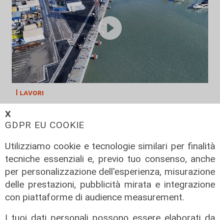
I lavori
Sestri Ponente, completata la
𝗫
nuova banchina di allestimento
GDPR EU COOKIE
nelle aree industriali portuali
Utilizziamo cookie e tecnologie similari per finalità
17/07/2026
di Redazione
tecniche essenziali e, previo tuo consenso, anche
per personalizzazione dell'esperienza, misurazione
delle prestazioni, pubblicità mirata e integrazione
con piattaforme di audience measurement.
I tuoi dati personali possono essere elaborati da