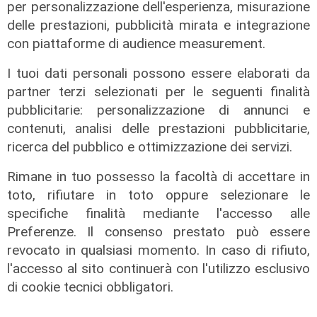
per personalizzazione dell'esperienza, misurazione
Numeri
delle prestazioni, pubblicità mirata e integrazione
con piattaforme di audience measurement.
Erg cresce nel primo semestre:
ricavi a 409 milioni e margine
I tuoi dati personali possono essere elaborati da
operativo lordo in aumento del 9%
partner terzi selezionati per le seguenti finalità
31/07/2026
pubblicitarie: personalizzazione di annunci e
di R. Eco.
contenuti, analisi delle prestazioni pubblicitarie,
ricerca del pubblico e ottimizzazione dei servizi.
Rimane in tuo possesso la facoltà di accettare in
toto, rifiutare in toto oppure selezionare le
specifiche finalità mediante l'accesso alle
Preferenze. Il consenso prestato può essere
revocato in qualsiasi momento. In caso di rifiuto,
l'accesso al sito continuerà con l'utilizzo esclusivo
di cookie tecnici obbligatori.