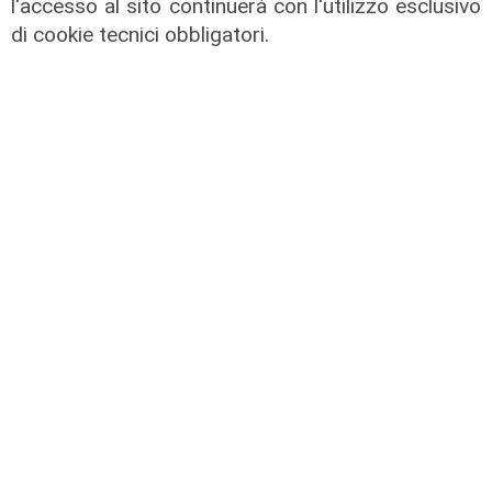
l'accesso al sito continuerà con l'utilizzo esclusivo
di cookie tecnici obbligatori.
Spettacolo di luce
In migliaia a Camogli per la Stella
Maris: spiaggia piena per la posa dei
lumini
03/08/2026
di r.c.