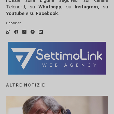
notizie sulla Liguria seguiteci sul canale
Telenord, su
Whatsapp,
su
Instagram
,
su
Youtube
e su
Facebook
.
Condividi:
ALTRE NOTIZIE