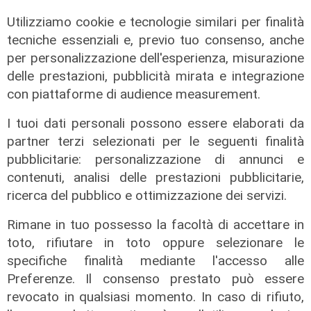
Utilizziamo cookie e tecnologie similari per finalità
tecniche essenziali e, previo tuo consenso, anche
Al Museo Galata
per personalizzazione dell'esperienza, misurazione
'Camalli 1946-2026: la nostra
delle prestazioni, pubblicità mirata e integrazione
storia': prorogata fino al 31 agosto
con piattaforme di audience measurement.
la mostra sugli 80 anni della CULMV
I tuoi dati personali possono essere elaborati da
03/08/2026
di F.S.
partner terzi selezionati per le seguenti finalità
pubblicitarie: personalizzazione di annunci e
contenuti, analisi delle prestazioni pubblicitarie,
ricerca del pubblico e ottimizzazione dei servizi.
Rimane in tuo possesso la facoltà di accettare in
toto, rifiutare in toto oppure selezionare le
specifiche finalità mediante l'accesso alle
Preferenze. Il consenso prestato può essere
revocato in qualsiasi momento. In caso di rifiuto,