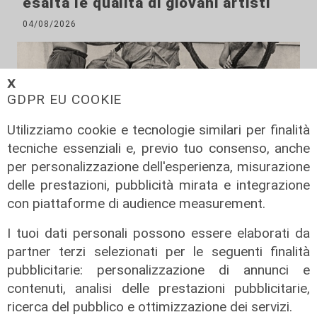
esalta le qualità di giovani artisti
04/08/2026
𝗫
GDPR EU COOKIE
Utilizziamo cookie e tecnologie similari per finalità
tecniche essenziali e, previo tuo consenso, anche
per personalizzazione dell'esperienza, misurazione
delle prestazioni, pubblicità mirata e integrazione
con piattaforme di audience measurement.
Al Museo Galata
I tuoi dati personali possono essere elaborati da
'Camalli 1946-2026: la nostra
partner terzi selezionati per le seguenti finalità
storia': prorogata fino al 31 agosto
pubblicitarie: personalizzazione di annunci e
la mostra sugli 80 anni della CULMV
contenuti, analisi delle prestazioni pubblicitarie,
03/08/2026
ricerca del pubblico e ottimizzazione dei servizi.
di F.S.