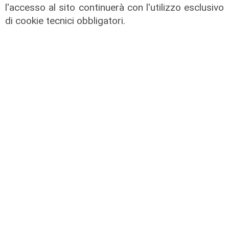
l'accesso al sito continuerà con l'utilizzo esclusivo
di cookie tecnici obbligatori.
Estate torrida
Caldo atroce, a Genova sarà bollino
rosso fino a domenica. Ecco dove
trovare il fresco
07/08/2026
di F.S.