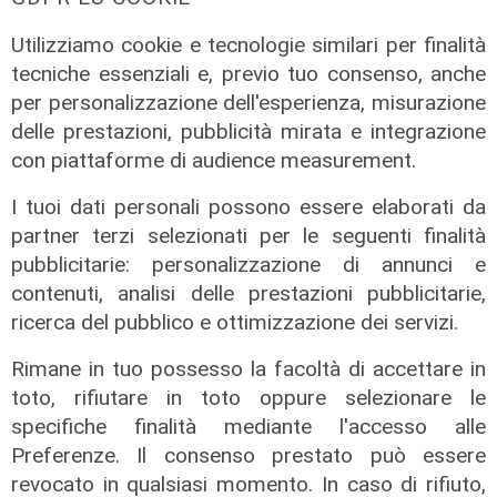
L'intervista
Utilizziamo cookie e tecnologie similari per finalità
Pres. Ceraudo (Medio Ponente):
tecniche essenziali e, previo tuo consenso, anche
"Non demonizziamo nessuno, ma
per personalizzazione dell'esperienza, misurazione
tolleranza zero verso chi porta
delle prestazioni, pubblicità mirata e integrazione
degrado"
con piattaforme di audience measurement.
07/08/2026
I tuoi dati personali possono essere elaborati da
partner terzi selezionati per le seguenti finalità
pubblicitarie: personalizzazione di annunci e
contenuti, analisi delle prestazioni pubblicitarie,
ricerca del pubblico e ottimizzazione dei servizi.
Rimane in tuo possesso la facoltà di accettare in
toto, rifiutare in toto oppure selezionare le
specifiche finalità mediante l'accesso alle
Preferenze. Il consenso prestato può essere
revocato in qualsiasi momento. In caso di rifiuto,