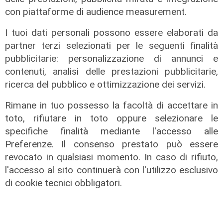
di F.S.
con piattaforme di audience measurement.
I tuoi dati personali possono essere elaborati da
partner terzi selezionati per le seguenti finalità
pubblicitarie: personalizzazione di annunci e
contenuti, analisi delle prestazioni pubblicitarie,
ricerca del pubblico e ottimizzazione dei servizi.
Rimane in tuo possesso la facoltà di accettare in
toto, rifiutare in toto oppure selezionare le
specifiche finalità mediante l'accesso alle
La rassegna
Preferenze. Il consenso prestato può essere
Arte Nomade: la Media Valbisagno
revocato in qualsiasi momento. In caso di rifiuto,
esalta le qualità di giovani artisti
l'accesso al sito continuerà con l'utilizzo esclusivo
04/08/2026
di cookie tecnici obbligatori.