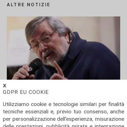
ALTRE NOTIZIE
𝗫
GDPR EU COOKIE
Addio
Utilizziamo cookie e tecnologie similari per finalità
Mondo della musica in lutto, è
tecniche essenziali e, previo tuo consenso, anche
morto Francesco Guccini
per personalizzazione dell'esperienza, misurazione
06/08/2026
delle prestazioni, pubblicità mirata e integrazione