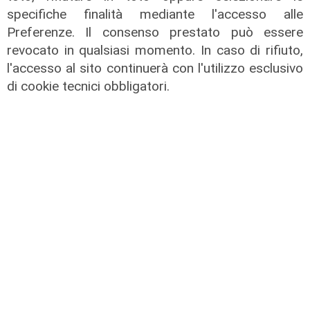
specifiche finalità mediante l'accesso alle
Preferenze. Il consenso prestato può essere
revocato in qualsiasi momento. In caso di rifiuto,
l'accesso al sito continuerà con l'utilizzo esclusivo
di cookie tecnici obbligatori.
il master
Assiterminal e ForMare il primo
Master per manager dei terminal
portuali in Italia
22/04/2026
di Redazione