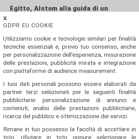
Egitto, Alstom alla guida di un
consorzio firma contratti da 690
𝗫
milioni
GDPR EU COOKIE
18/06/2026
Utilizziamo cookie e tecnologie similari per finalità
di Redazione
tecniche essenziali e, previo tuo consenso, anche
per personalizzazione dell'esperienza, misurazione
delle prestazioni, pubblicità mirata e integrazione
con piattaforme di audience measurement.
I tuoi dati personali possono essere elaborati da
partner terzi selezionati per le seguenti finalità
pubblicitarie: personalizzazione di annunci e
contenuti, analisi delle prestazioni pubblicitarie,
ricerca del pubblico e ottimizzazione dei servizi.
Rimane in tuo possesso la facoltà di accettare in
toto, rifiutare in toto oppure selezionare le