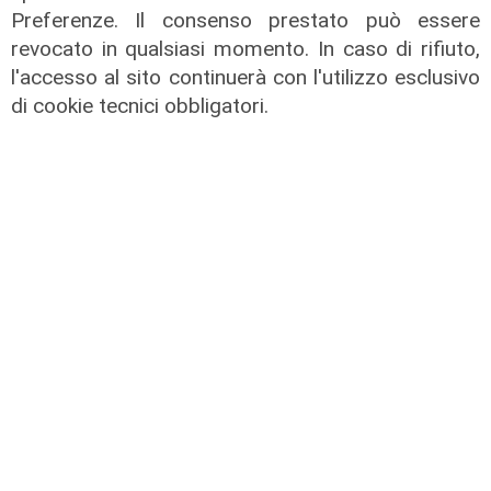
Preferenze. Il consenso prestato può essere
revocato in qualsiasi momento. In caso di rifiuto,
l'accesso al sito continuerà con l'utilizzo esclusivo
di cookie tecnici obbligatori.
Numeri
Erg cresce nel primo semestre:
ricavi a 409 milioni e margine
operativo lordo in aumento del 9%
31/07/2026
di R. Eco.