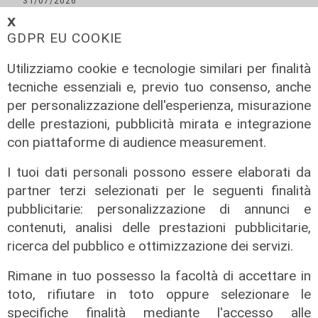
31/07/2026
di Stefano Rissetto
𝗫
GDPR EU COOKIE
Utilizziamo cookie e tecnologie similari per finalità
tecniche essenziali e, previo tuo consenso, anche
per personalizzazione dell'esperienza, misurazione
delle prestazioni, pubblicità mirata e integrazione
con piattaforme di audience measurement.
I tuoi dati personali possono essere elaborati da
partner terzi selezionati per le seguenti finalità
Numeri
pubblicitarie: personalizzazione di annunci e
contenuti, analisi delle prestazioni pubblicitarie,
Genova Industrie Navali: 22 milioni
di utile, riconferma per Garrè
ricerca del pubblico e ottimizzazione dei servizi.
31/07/2026
Rimane in tuo possesso la facoltà di accettare in
di R.C.
toto, rifiutare in toto oppure selezionare le
specifiche finalità mediante l'accesso alle