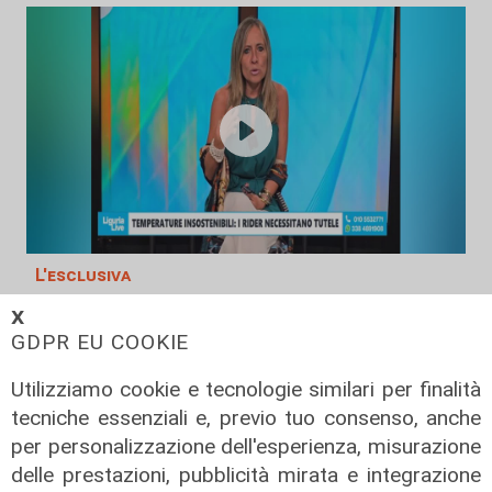
L'esclusiva
Bordilli (Lega): "Favorevole alle
𝗫
norme anti - maranza. Cpr
GDPR EU COOKIE
necessario per aumentare i
Utilizziamo cookie e tecnologie similari per finalità
rimpatri"
tecniche essenziali e, previo tuo consenso, anche
05/08/2026
per personalizzazione dell'esperienza, misurazione
delle prestazioni, pubblicità mirata e integrazione