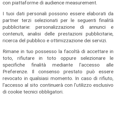
con piattaforme di audience measurement.
I tuoi dati personali possono essere elaborati da
partner terzi selezionati per le seguenti finalità
pubblicitarie: personalizzazione di annunci e
contenuti, analisi delle prestazioni pubblicitarie,
ricerca del pubblico e ottimizzazione dei servizi.
Rimane in tuo possesso la facoltà di accettare in
toto, rifiutare in toto oppure selezionare le
Il finanziamento
specifiche finalità mediante l'accesso alle
Preferenze. Il consenso prestato può essere
Regione: incrementato di un milione
il bando per l'innovazione
revocato in qualsiasi momento. In caso di rifiuto,
nell'agricoltura
l'accesso al sito continuerà con l'utilizzo esclusivo
di cookie tecnici obbligatori.
04/08/2026
di Redazione