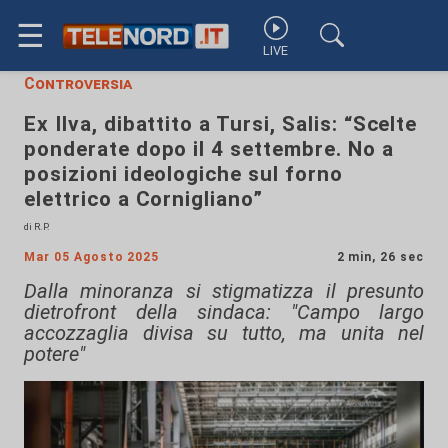
☰
LIVE
Controversia
Ex Ilva, dibattito a Tursi, Salis: “Scelte
ponderate dopo il 4 settembre. No a
posizioni ideologiche sul forno
elettrico a Cornigliano”
di R.P.
Mar 05 Agosto 2025
2 min, 26 sec
Dalla minoranza si stigmatizza il presunto
dietrofront della sindaca: "Campo largo
accozzaglia divisa su tutto, ma unita nel
potere"