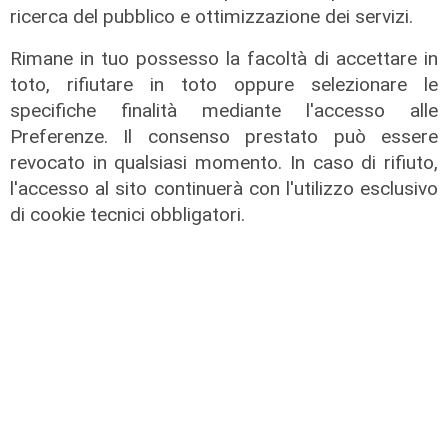
ricerca del pubblico e ottimizzazione dei servizi.
già confermati Claudio Baglioni e
Sayf
Rimane in tuo possesso la facoltà di accettare in
09/08/2026
toto, rifiutare in toto oppure selezionare le
di F.S.
specifiche finalità mediante l'accesso alle
Preferenze. Il consenso prestato può essere
revocato in qualsiasi momento. In caso di rifiuto,
l'accesso al sito continuerà con l'utilizzo esclusivo
di cookie tecnici obbligatori.
Addio
Mondo della musica in lutto, è