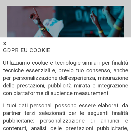
𝗫
GDPR EU COOKIE
Utilizziamo cookie e tecnologie similari per finalità
tecniche essenziali e, previo tuo consenso, anche
per personalizzazione dell'esperienza, misurazione
delle prestazioni, pubblicità mirata e integrazione
con piattaforme di audience measurement.
I tuoi dati personali possono essere elaborati da
partner terzi selezionati per le seguenti finalità
Dati
pubblicitarie: personalizzazione di annunci e
Porto Antico, numeri record per
contenuti, analisi delle prestazioni pubblicitarie,
EstateSpettacolo 2026: nel 2027