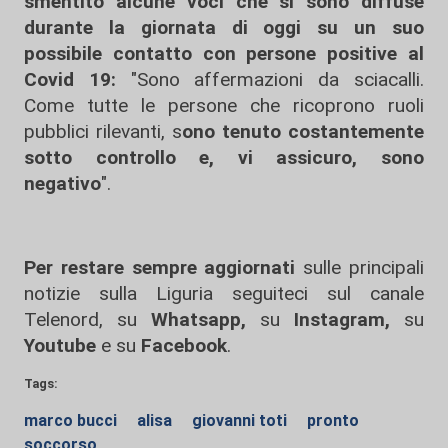
smentito alcune voci che si sono diffuse
durante la giornata di oggi su un suo
possibile contatto con persone positive al
Covid 19:
"Sono affermazioni da sciacalli.
Come tutte le persone che ricoprono ruoli
pubblici rilevanti, s
ono tenuto costantemente
sotto controllo e, vi assicuro, sono
negativo
".
Per restare sempre aggiornati
sulle principali
notizie sulla Liguria seguiteci sul canale
Telenord, su
Whatsapp,
su
Instagram
,
su
Youtube
e su
Facebook
.
Tags:
marco bucci
alisa
giovanni toti
pronto
soccorso