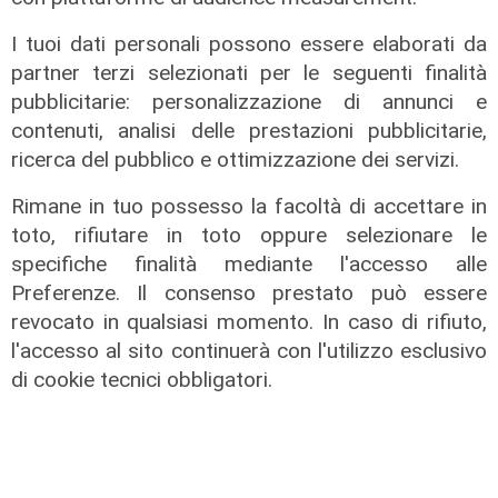
I tuoi dati personali possono essere elaborati da
partner terzi selezionati per le seguenti finalità
pubblicitarie: personalizzazione di annunci e
contenuti, analisi delle prestazioni pubblicitarie,
ricerca del pubblico e ottimizzazione dei servizi.
I consigli dell'esperto
Creme solari e conservazione dei
Rimane in tuo possesso la facoltà di accettare in
farmaci in estate: cosa sapere
toto, rifiutare in toto oppure selezionare le
specifiche finalità mediante l'accesso alle
05/08/2026
di Filippo Serio
Preferenze. Il consenso prestato può essere
revocato in qualsiasi momento. In caso di rifiuto,
l'accesso al sito continuerà con l'utilizzo esclusivo
di cookie tecnici obbligatori.