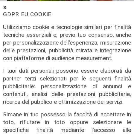
𝗫
GDPR EU COOKIE
Utilizziamo cookie e tecnologie similari per finalità
tecniche essenziali e, previo tuo consenso, anche
per personalizzazione dell'esperienza, misurazione
delle prestazioni, pubblicità mirata e integrazione
con piattaforme di audience measurement.
Cambio casacca
I tuoi dati personali possono essere elaborati da
Medusei passa a Futuro Nazionale,
partner terzi selezionati per le seguenti finalità
FdI Liguria attacca: "Volta le spalle
pubblicitarie: personalizzazione di annunci e
a chi lo ha sostenuto"
contenuti, analisi delle prestazioni pubblicitarie,
09/08/2026
ricerca del pubblico e ottimizzazione dei servizi.
di F.S.
Rimane in tuo possesso la facoltà di accettare in
toto, rifiutare in toto oppure selezionare le
specifiche finalità mediante l'accesso alle