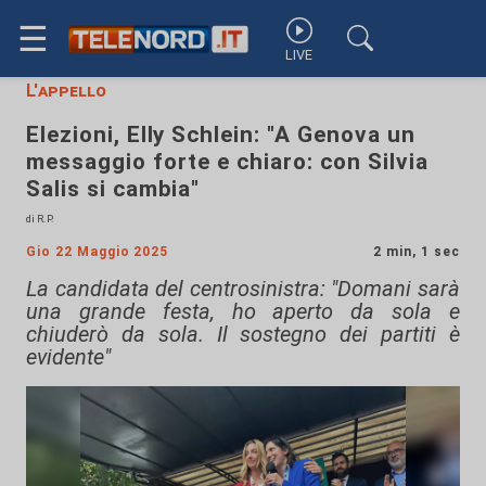
☰
LIVE
L'appello
Elezioni, Elly Schlein: "A Genova un
messaggio forte e chiaro: con Silvia
Salis si cambia"
di R.P.
Gio 22 Maggio 2025
2 min, 1 sec
La candidata del centrosinistra: "Domani sarà
una grande festa, ho aperto da sola e
chiuderò da sola. Il sostegno dei partiti è
evidente"