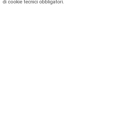
di cookie tecnici obbligatori.
La misura
Audiovisivo, a settembre due nuovi
bandi regionali
09/08/2026
di redazione