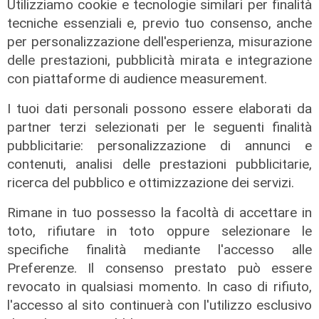
Utilizziamo cookie e tecnologie similari per finalità
tecniche essenziali e, previo tuo consenso, anche
per personalizzazione dell'esperienza, misurazione
delle prestazioni, pubblicità mirata e integrazione
con piattaforme di audience measurement.
I tuoi dati personali possono essere elaborati da
partner terzi selezionati per le seguenti finalità
pubblicitarie: personalizzazione di annunci e
contenuti, analisi delle prestazioni pubblicitarie,
ricerca del pubblico e ottimizzazione dei servizi.
Anticipazione
'E' già domani': in uscita a ottobre il
Rimane in tuo possesso la facoltà di accettare in
libro della sindaca Salis
toto, rifiutare in toto oppure selezionare le
specifiche finalità mediante l'accesso alle
09/08/2026
di redazione
Preferenze. Il consenso prestato può essere
revocato in qualsiasi momento. In caso di rifiuto,
l'accesso al sito continuerà con l'utilizzo esclusivo