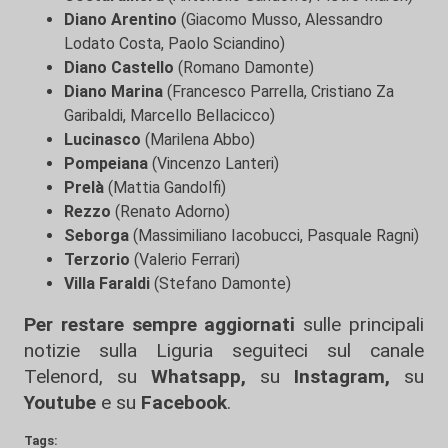
Diano Arentino
(Giacomo Musso, Alessandro
Lodato Costa, Paolo Sciandino)
Diano Castello
(Romano Damonte)
Diano Marina
(Francesco Parrella, Cristiano Za
Garibaldi, Marcello Bellacicco)
Lucinasco
(Marilena Abbo)
Pompeiana
(Vincenzo Lanteri)
Prelà
(Mattia Gandolfi)
Rezzo
(Renato Adorno)
Seborga
(Massimiliano Iacobucci, Pasquale Ragni)
Terzorio
(Valerio Ferrari)
Villa Faraldi
(Stefano Damonte)
Per restare sempre aggiornati
sulle principali
notizie sulla Liguria seguiteci sul canale
Telenord, su
Whatsapp,
su
Instagram
,
su
Youtube
e su
Facebook
.
Tags: