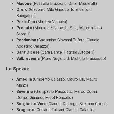
Masone
(Rossella Bruzzone, Omar Missarelli)
Orero
(Giacomo Milo Gnecco, Iolanda Iole
Bacigalupi)
Portofino
(Matteo Viacava)
Propata
(Manuela Elisabetta Sala, Massimiliano
Storelli)
Rondanina
(Gaetanino Giovanni Tufaro, Claudio
Agostino Casazza)
Sant’Olcese
(Sara Dante, Patrizia Altobelli)
Valbrevenna
(Piero Nugai e di Michele Brassesco)
La Spezia:
Ameglia
(Umberto Galazzo, Mauro Ciri, Mauro
Manzi)
Beverino
(Giampaolo Pascotto, Marco Cosini,
Denise Gianardi, Micol Roncallo)
Borghetto Vara
(Claudio Del Vigo, Stefano Coduri)
Brugnato
(Corrado Fabiani, Claudio Galante)