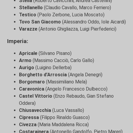
Stella
(Roberto Cavicchini, Andrea Castellini)
Stellanello
(Claudio Cavallo, Marco Ferriero)
Testico
(Paolo Zerbone, Lucia Moscato)
Tovo San Giacomo
(Alessandro Oddo, Iole Aicardi)
Varazze
(Antonio Ghigliazza, Luigi Pierfederici)
Imperia:
Apricale
(Silvano Pisano)
Armo
(Massimo Cacciò, Carlo Gallo)
Aurigo
(Luigino Dellerba)
Borghetto d’Arroscia
(Angela Denegri)
Borgomaro
(Massimiliano Mela)
Caravonica
(Angelo Francesco Dulbecco)
Castel Vittorio
(Enzo Rebaudo, Gian Stefano
Oddera)
Chiusavecchia
(Luca Vassallo)
Cipressa
(Filippo Rinaldo Guasco)
Civezza
(Maria Maddalena Ricca)
Costarainera
(Antonello Gandolfo, Pietro Mareri)