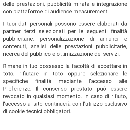
delle prestazioni, pubblicità mirata e integrazione
con piattaforme di audience measurement.
I tuoi dati personali possono essere elaborati da
L'esclusiva
partner terzi selezionati per le seguenti finalità
Bordilli (Lega): "Favorevole alle
pubblicitarie: personalizzazione di annunci e
norme anti - maranza. Cpr
contenuti, analisi delle prestazioni pubblicitarie,
necessario per aumentare i
ricerca del pubblico e ottimizzazione dei servizi.
rimpatri"
05/08/2026
Rimane in tuo possesso la facoltà di accettare in
toto, rifiutare in toto oppure selezionare le
specifiche finalità mediante l'accesso alle
Preferenze. Il consenso prestato può essere
revocato in qualsiasi momento. In caso di rifiuto,
l'accesso al sito continuerà con l'utilizzo esclusivo
di cookie tecnici obbligatori.