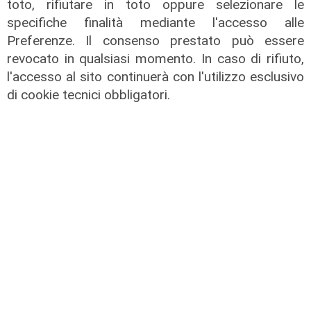
toto, rifiutare in toto oppure selezionare le
specifiche finalità mediante l'accesso alle
Preferenze. Il consenso prestato può essere
Lo scenario
revocato in qualsiasi momento. In caso di rifiuto,
Energia, consumi in calo ma la
l'accesso al sito continuerà con l'utilizzo esclusivo
transizione italiana rallenta:
di cookie tecnici obbligatori.
petrolio giù del 4%, elettricità ai
massimi da dieci anni
31/07/2026
di R.S.