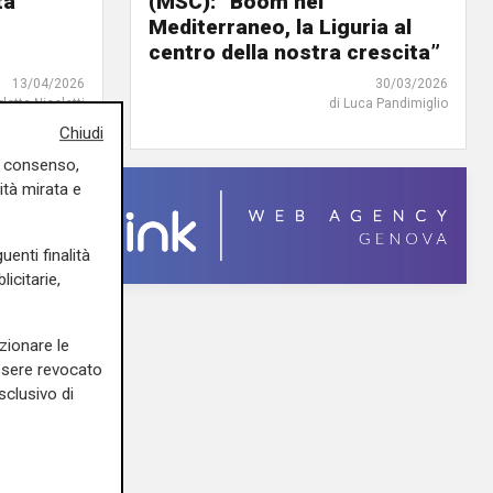
tà
(MSC): “Boom nel
Mediterraneo, la Liguria al
centro della nostra crescita”
13/04/2026
30/03/2026
rlotta Nicoletti
di Luca Pandimiglio
Chiudi
uo consenso,
ità mirata e
uenti finalità
icitarie,
zionare le
essere revocato
sclusivo di