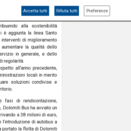
 pubblico in una logica di
Accetta tutti
Rifiuta tutti
Preferenze
nno di sperimentazione oltre
e stagionali ha permesso di
ribuendo alla sostenibilità
i è aggiunta la linea Santo
interventi di miglioramento
d aumentare la qualità dello
ervizio in generale, e dello
i regolarità.
spetto all’anno precedente,
nistrazioni locali in merito
iduare soluzioni condivise e
itorio.
e fasi di rendicontazione,
o, Dolomiti Bus ha avviato un
rrivando a 38 milioni di euro,
n l’introduzione di autobus a
portato la flotta di Dolomiti