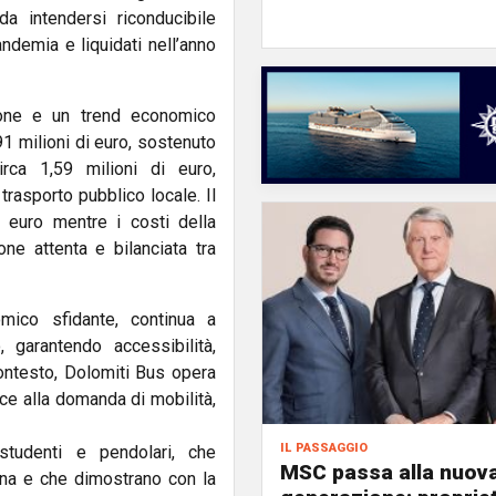
a intendersi riconducibile
andemia e liquidati nell’anno
ione e un trend economico
,91 milioni di euro, sostenuto
rca 1,59 milioni di euro,
trasporto pubblico locale. Il
i euro mentre i costi della
one attenta e bilanciata tra
mico sfidante, continua a
, garantendo accessibilità,
ontesto, Dolomiti Bus opera
ace alla domanda di mobilità,
il passaggio
studenti e pendolari, che
MSC passa alla nuov
iana e che dimostrano con la