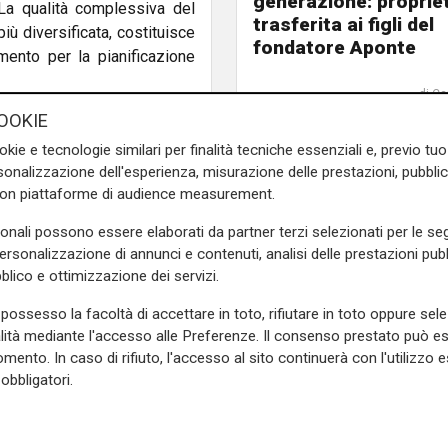
generazione: proprie
 La qualità complessiva del
trasferita ai figli del
ù diversificata, costituisce
fondatore Aponte
mento per la pianificazione
di Ca
OOKIE
 adattarsi a un contesto in
to standard di servizio e
okie e tecnologie similari per finalità tecniche essenziali e, previo t
efano Rossi, amministratore
onalizzazione dell'esperienza, misurazione delle prestazioni, pubblic
utto di una gestione attenta
con piattaforme di audience measurement.
el capitale umano.»
sonali possono essere elaborati da partner terzi selezionati per le seg
personalizzazione di annunci e contenuti, analisi delle prestazioni pubbl
enda del Veneto ad essersi
blico e ottimizzazione dei servizi.
 A Service) nell’ambito del
sso ai servizi di trasporto
possesso la facoltà di accettare in toto, rifiutare in toto oppure sele
opria App, e quindi in una
alità mediante l'accesso alle Preferenze. Il consenso prestato può 
itorio con la propria rete di
mento. In caso di rifiuto, l'accesso al sito continuerà con l'utilizzo e
obbligatori.
 di business dell’azienda,
 Il servizio a chiamata Trillo