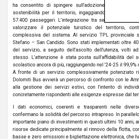
ha consentito di spingere sull’adozione del Trasporto
sostenibilità per il territorio, ingaggiando nel primo a
57.400 passeggeri. L’integrazione tra servizi ordinari 
valorizzare il potenziale turistico del territorio, cont
complessiva del sistema. Al servizio TPL provinciale s
Stefano – San Candido. Sono stati implementati oltre 40 
del servizio, a seguito dell’ascolto dell’utenza, volti a
stesso. L’attenzione è stata posta sull’affidabilità del s
scolastico ancora di più, raggiungendo nel ’24-25 il 99,9% d
A fronte di un servizio complessivamente potenziato ri
Dolomiti Bus avvierà un percorso di confronto con le Ammi
alla gestione dei servizi estivi, con l’intento di indiv
concretamente rispondenti alle esigenze espresse dal terr
I dati economici, coerenti e trasparenti nelle divers
confermano la solidità del percorso intrapreso. In parallel
importante piano di investimenti in questi ultimi 10 anni, a
risorse dedicate principalmente al rinnovo della flotta, co
basse e zero emissioni e bigliettazione elettronica, che ha 