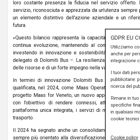
loro costante presenza la fiducia nel servizio offerto.
servizio, riconosciuta e apprezzata da un’utenza sempre pi
un elemento distintivo dell’azione aziendale e un riferi
futura.
GDPR EU C
«Questo bilancio rappresenta la capacità dell’azienda di
continua evoluzione, mantenendo al contempo un eleva
Utilizziamo co
investendo in innovazione e sostenibilità – dichiara St
anche per pers
delegato di Dolomiti Bus –. La resilienza dimostrata è fr
integrazione 
delle risorse e di un forte impegno nella valorizzazione d
I tuoi dati per
pubblicitarie: 
In termini di innovazione Dolomiti Bus è l’unica azi
ricerca del pub
qualificata, nel 2024, come Maas Operator (Mobility As
progetto Maas for Veneto, un nuovo approccio per l’acce
Rimane in tuo 
con l’obiettivo di rendere connessi, attraverso la pr
specifiche fin
piattaforma unica integrata, i servizi di mobilità del terr
in qualsiasi mo
trasporto.
cookie tecnici 
Il 2024 ha segnato anche un consolidamento del modello
Cookie policy
sempre più orientato alla diversificazione e all’efficienza.