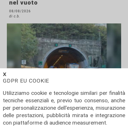
nel vuoto
08/08/2026
di c.b.
𝗫
GDPR EU COOKIE
Utilizziamo cookie e tecnologie similari per finalità
Gli incolonnamenti
tecniche essenziali e, previo tuo consenso, anche
A26: si ribalta mezzo pesante.
per personalizzazione dell'esperienza, misurazione
Autostrada chiusa e poi riaperta
delle prestazioni, pubblicità mirata e integrazione
08/08/2026
con piattaforme di audience measurement.
di c.b.