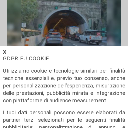
𝗫
Gli incolonnamenti
GDPR EU COOKIE
A26: si ribalta mezzo pesante.
Utilizziamo cookie e tecnologie similari per finalità
Autostrada chiusa e poi riaperta
tecniche essenziali e, previo tuo consenso, anche
08/08/2026
per personalizzazione dell'esperienza, misurazione
di c.b.
delle prestazioni, pubblicità mirata e integrazione
con piattaforme di audience measurement.
I tuoi dati personali possono essere elaborati da
partner terzi selezionati per le seguenti finalità
pubblicitarie: personalizzazione di annunci e