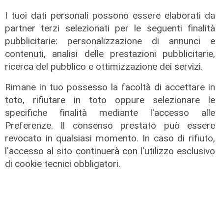
I tuoi dati personali possono essere elaborati da
partner terzi selezionati per le seguenti finalità
pubblicitarie: personalizzazione di annunci e
contenuti, analisi delle prestazioni pubblicitarie,
ricerca del pubblico e ottimizzazione dei servizi.
Caos
Rimane in tuo possesso la facoltà di accettare in
Fumo nero dalla stazione
metropolitana di Dinegro, vigili del
toto, rifiutare in toto oppure selezionare le
fuoco domano principio di incendio
specifiche finalità mediante l'accesso alle
Preferenze. Il consenso prestato può essere
06/08/2026
di F.S.
revocato in qualsiasi momento. In caso di rifiuto,
l'accesso al sito continuerà con l'utilizzo esclusivo
di cookie tecnici obbligatori.