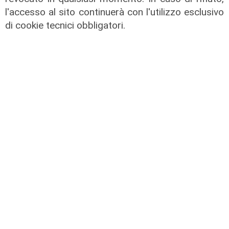
l'accesso al sito continuerà con l'utilizzo esclusivo
di cookie tecnici obbligatori.
Numeri
Genova Industrie Navali: 22 milioni
di utile, riconferma per Garrè
31/07/2026
di R.C.
Numeri