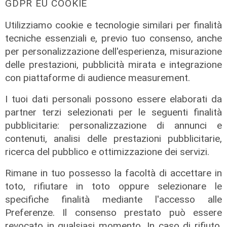
GDPR EU COOKIE
Utilizziamo cookie e tecnologie similari per finalità
tecniche essenziali e, previo tuo consenso, anche
per personalizzazione dell'esperienza, misurazione
Intervento
delle prestazioni, pubblicità mirata e integrazione
Ex Ilva, Palombo (rsu Fiom Cgil) a
con piattaforme di audience measurement.
Telenord: "Cornigliano strategica,
basta sciacallaggio sulle aree"
I tuoi dati personali possono essere elaborati da
partner terzi selezionati per le seguenti finalità
31/07/2026
di Stefano Rissetto
pubblicitarie: personalizzazione di annunci e
contenuti, analisi delle prestazioni pubblicitarie,
ricerca del pubblico e ottimizzazione dei servizi.
Rimane in tuo possesso la facoltà di accettare in
toto, rifiutare in toto oppure selezionare le
specifiche finalità mediante l'accesso alle
Preferenze. Il consenso prestato può essere
revocato in qualsiasi momento. In caso di rifiuto,