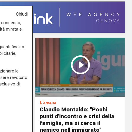
Chiudi
uo consenso,
ità mirata e
uenti finalità
icitarie,
zionare le
essere revocato
sclusivo di
L'analisi
PD): "I
Claudio Montaldo: "Pochi
punti d'incontro e crisi della
nti e
famiglia, ma si cerca il
"
nemico nell'immigrato"