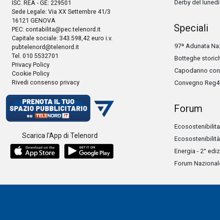
Derby del lunedì
ISC. REA - GE: 229501
Sede Legale: Via XX Settembre 41/3
16121 GENOVA
Speciali
PEC:
contabilita@pec.telenord.it
Capitale sociale: 343.598,42 euro i.v.
97ª Adunata Naz
pubtelenord@telenord.it
Tel. 010 5532701
Botteghe storic
Privacy Policy
Capodanno con 
Cookie Policy
Rivedi consenso privacy
Convegno Reg4
Forum
Ecosostenibilita
Scarica l'App di Telenord
Ecosostenibilità
Energia - 2° edi
Forum Nazionale 