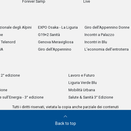
Forever Samp
Live
ionale degli Alpini
EXPO Osaka - La Liguria
Giro dell'Appennino Donne
he
G19+2 Sanità
Incontri a Palazzo
Telenord
Genova Meravigliosa
Incontri in Blu
IA
Giro dell'Appennino
L'economia dell'entroterra
 2° edizione
Lavoro e Futuro
Liguria Verde Blu
zione
Mobilità Urbana
sull’Energia - 3° edizione
Salute & Sanità 3° Edizione
Tutti i diritti riservati, vietata la copia anche parziale dei contenuti
Back to top