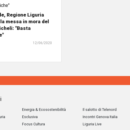
e, Regione Liguria
la messa in mora del
icheli: "Basta
e"
12/06/2020
i
Energia & Ecosostenibilità
Il salotto di Telenord
uria
Esclusiva
Incontri Genova Italia
Focus Cultura
Liguria Live