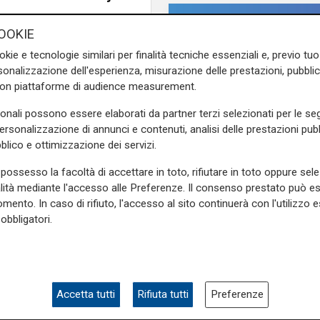
da un moderno sistema di
OOKIE
lometri, sorgerà sul sedime
okie e tecnologie similari per finalità tecniche essenziali e, previo t
ra sarà impreziosita da due
onalizzazione dell'esperienza, misurazione delle prestazioni, pubblic
anno sulla storica Torre di
con piattaforme di audience measurement.
stimento di 16.3 milioni di
sonali possono essere elaborati da partner terzi selezionati per le seg
personalizzazione di annunci e contenuti, analisi delle prestazioni pubbl
e sulla Liguria seguiteci sul
blico e ottimizzazione dei servizi.
e
e su
Facebook
.
possesso la facoltà di accettare in toto, rifiutare in toto oppure sele
alità mediante l'accesso alle Preferenze. Il consenso prestato può 
mento. In caso di rifiuto, l'accesso al sito continuerà con l'utilizzo e
obbligatori.
cajola
pista ciclabile
Il dibattito
Nuova diga, Orlando (
cittadini meritano
Accetta tutti
Rifiuta tutti
Preferenze
informazioni traspare
rispetto della legalità