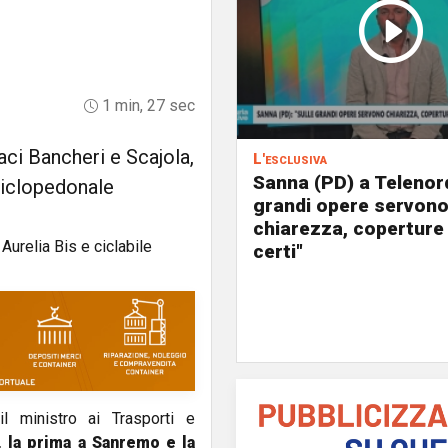
1 min, 27 sec
daci Bancheri e Scajola,
L'esclusiva
Sanna (PD) a Telenord
 ciclopedonale
grandi opere servon
chiarezza, coperture
certi"
l ministro ai Trasporti e
, la prima a Sanremo e la