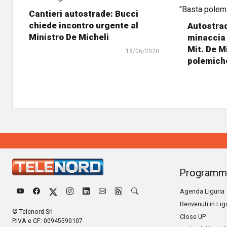
Cantieri autostrade: Bucci
chiede incontro urgente al
Autostrad
Ministro De Micheli
minaccia 
Mit. De M
18/06/2020
polemich
Programm
Agenda Liguria
Benvenuti in Lig
© Telenord Srl
Close UP
P.IVA e CF: 00945590107