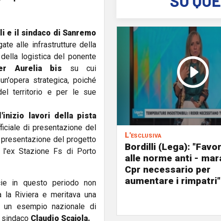
li e il sindaco di Sanremo
ate alle infrastrutture della
della logistica del ponente
er Aurelia bis
su cui
un'opera strategica, poiché
el territorio e per le sue
'inizio lavori della pista
fficiale di presentazione del
L'esclusiva
di presentazione del progetto
Bordilli (Lega): "Favo
o l'ex Stazione Fs di Porto
alle norme anti - mar
Cpr necessario per
aumentare i rimpatri"
ecie in questo periodo non
a la Riviera e meritava una
e un esempio nazionale di
l sindaco
Claudio Scajola.