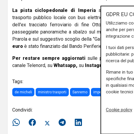
La pista ciclopedonale di Imperia
sarà integrata 
GDPR EU C
trasporto pubblico locale con bus elettrici. Lunga 7 chi
Utilizziamo co
dell'ex tracciato ferroviario di fine Ottocento. L'ope
anche per pers
passeggiate panoramiche a sbalzo sul mare, che affaccer
integrazione 
Prarola e sul suggestivo scoglio della "Galeazza" .
L'inve
euro
è stato finanziato dal Bando Periferie del Governo.
I tuoi dati per
pubblicitarie: 
Per restare sempre aggiornati
sulle principali notizi
ricerca del pub
canale Telenord, su
Whatsapp,
su
Instagram
,
su
Youtub
Rimane in tuo 
specifiche fin
Tags:
in qualsiasi mo
cookie tecnici 
de micheli
ministro trasporti
Sanremo
imperia
bancheri
s
Condividi:
Cookie policy