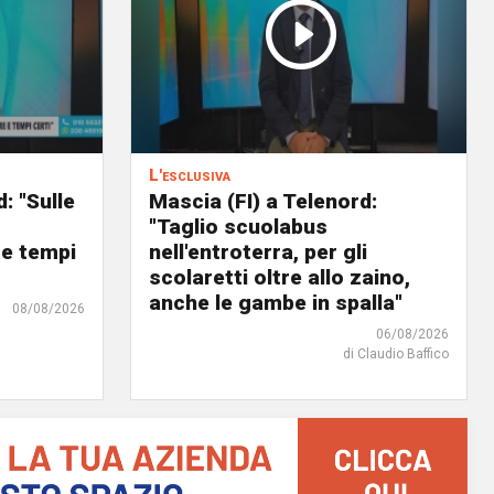
L'esclusiva
: "Sulle
Mascia (FI) a Telenord:
o
"Taglio scuolabus
 e tempi
nell'entroterra, per gli
scolaretti oltre allo zaino,
anche le gambe in spalla"
08/08/2026
06/08/2026
di Claudio Baffico