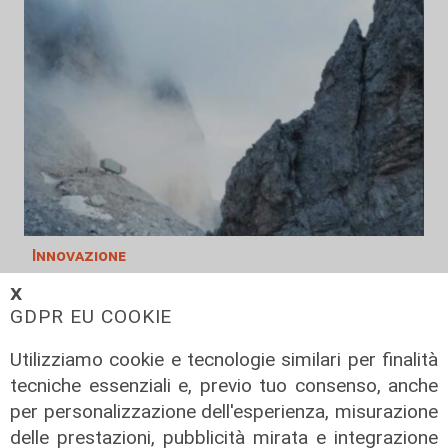
Innovazione
Dolomiti Energia investe nel climate
𝗫
tech: ingresso in Primo Climate per
GDPR EU COOKIE
accelerare la transizione
Utilizziamo cookie e tecnologie similari per finalità
energetica
tecniche essenziali e, previo tuo consenso, anche
02/08/2026
per personalizzazione dell'esperienza, misurazione
di R.S.
delle prestazioni, pubblicità mirata e integrazione