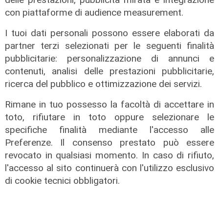
con piattaforme di audience measurement.
I tuoi dati personali possono essere elaborati da
partner terzi selezionati per le seguenti finalità
pubblicitarie: personalizzazione di annunci e
contenuti, analisi delle prestazioni pubblicitarie,
ricerca del pubblico e ottimizzazione dei servizi.
Rimane in tuo possesso la facoltà di accettare in
toto, rifiutare in toto oppure selezionare le
specifiche finalità mediante l'accesso alle
il master
Preferenze. Il consenso prestato può essere
Assiterminal e ForMare il primo
revocato in qualsiasi momento. In caso di rifiuto,
Master per manager dei terminal
l'accesso al sito continuerà con l'utilizzo esclusivo
portuali in Italia
di cookie tecnici obbligatori.
22/04/2026
di Redazione