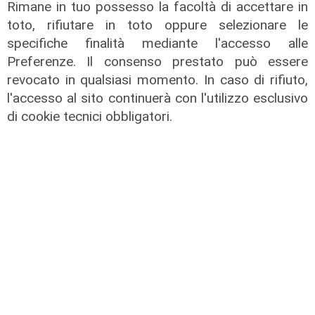
Rimane in tuo possesso la facoltà di accettare in
toto, rifiutare in toto oppure selezionare le
Le dichiarazioni
specifiche finalità mediante l'accesso alle
Sicurezza a Genova: il SIAP auspica
Preferenze. Il consenso prestato può essere
che l’incontro tra il Ministro
revocato in qualsiasi momento. In caso di rifiuto,
Piantedosi e la Sindaca Salis riporti
l'accesso al sito continuerà con l'utilizzo esclusivo
il tema nell’alveo corretto dei Patti
di cookie tecnici obbligatori.
per la
08/08/2026
di Redazione