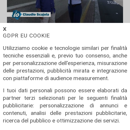
Il rapporto
𝗫
GDPR EU COOKIE
Scajola: "Io e Bucci? Al governatore
ho promesso che gli sarei stato
Utilizziamo cookie e tecnologie similari per finalità
sempre vicino. Con il mio consiglio"
tecniche essenziali e, previo tuo consenso, anche
09/08/2026
per personalizzazione dell'esperienza, misurazione
di Redazione
delle prestazioni, pubblicità mirata e integrazione
con piattaforme di audience measurement.
I tuoi dati personali possono essere elaborati da
partner terzi selezionati per le seguenti finalità
pubblicitarie: personalizzazione di annunci e
contenuti, analisi delle prestazioni pubblicitarie,
ricerca del pubblico e ottimizzazione dei servizi.