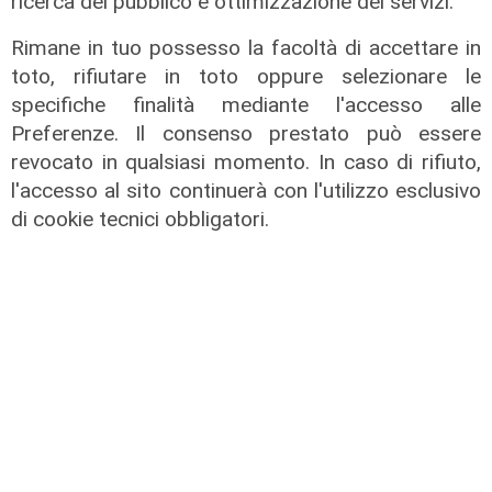
ricerca del pubblico e ottimizzazione dei servizi.
di F.S.
Rimane in tuo possesso la facoltà di accettare in
toto, rifiutare in toto oppure selezionare le
specifiche finalità mediante l'accesso alle
Preferenze. Il consenso prestato può essere
revocato in qualsiasi momento. In caso di rifiuto,
l'accesso al sito continuerà con l'utilizzo esclusivo
di cookie tecnici obbligatori.
I consigli dell'esperto
Creme solari e conservazione dei
farmaci in estate: cosa sapere
05/08/2026
di Filippo Serio