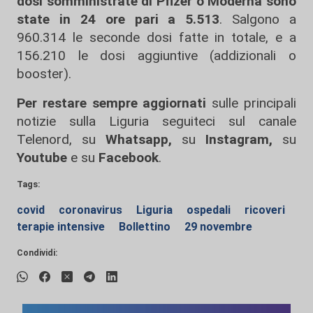
dosi somministrate di Pfizer o Moderna sono
state in 24 ore pari a 5.513
. Salgono a
960.314 le seconde dosi fatte in totale, e a
156.210 le dosi aggiuntive (addizionali o
booster).
Per restare sempre aggiornati
sulle principali
notizie sulla Liguria seguiteci sul canale
Telenord, su
Whatsapp,
su
Instagram
,
su
Youtube
e su
Facebook
.
Tags:
covid
coronavirus
Liguria
ospedali
ricoveri
terapie intensive
Bollettino
29 novembre
Condividi: