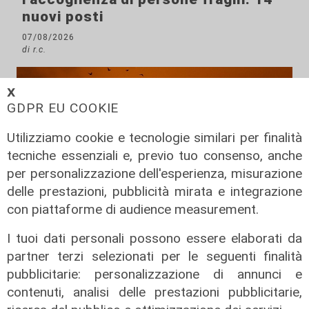
nuovi posti
07/08/2026
di r.c.
𝗫
GDPR EU COOKIE
Utilizziamo cookie e tecnologie similari per finalità
tecniche essenziali e, previo tuo consenso, anche
per personalizzazione dell'esperienza, misurazione
delle prestazioni, pubblicità mirata e integrazione
con piattaforme di audience measurement.
Prevenzione
I tuoi dati personali possono essere elaborati da
Il 12 agosto eclissi di sole,
partner terzi selezionati per le seguenti finalità
l'appello: "Non guardatela senza
pubblicitarie: personalizzazione di annunci e
protezioni"
contenuti, analisi delle prestazioni pubblicitarie,
06/08/2026