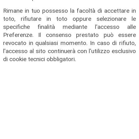
Rimane in tuo possesso la facoltà di accettare in
Il miracolo
toto, rifiutare in toto oppure selezionare le
Incidente a Catanzaro, è fuori
specifiche finalità mediante l'accesso alle
pericolo la bimba ricoverata al
Preferenze. Il consenso prestato può essere
Gaslini: "Nessun danno neurologico
revocato in qualsiasi momento. In caso di rifiuto,
né motorio"
l'accesso al sito continuerà con l'utilizzo esclusivo
03/08/2026
di cookie tecnici obbligatori.
di Filippo Serio