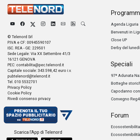
Programm
Agenda Liguria
Benvenuti in Lig
© Telenord Srl
Close UP
P.IVA e CF: 00945590107
Derby del lunedì
ISC. REA - GE: 229501
Sede Legale: Via XX Settembre 41/3
16121 GENOVA
Speciali
PEC:
contabilita@pec.telenord.it
Capitale sociale: 343.598,42 euro i.v.
97ª Adunata Naz
pubtelenord@telenord.it
Tel. 010 5532701
Botteghe storic
Privacy Policy
Capodanno con 
Cookie Policy
Rivedi consenso privacy
Convegno Reg4
Forum
Ecosostenibilita
Scarica l'App di Telenord
Ecosostenibilità