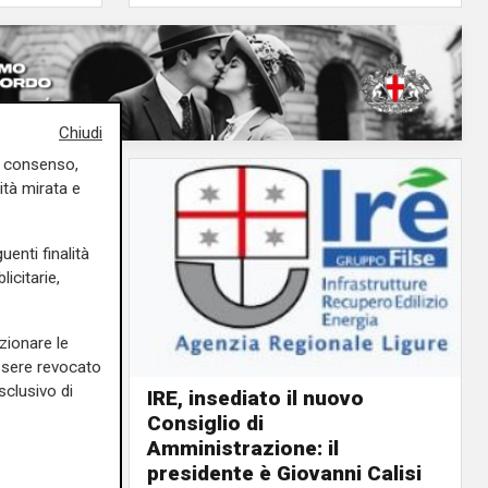
Chiudi
uo consenso,
ità mirata e
uenti finalità
icitarie,
zionare le
essere revocato
sclusivo di
IRE, insediato il nuovo
Consiglio di
ino rosso
Amministrazione: il
o giorno
presidente è Giovanni Calisi