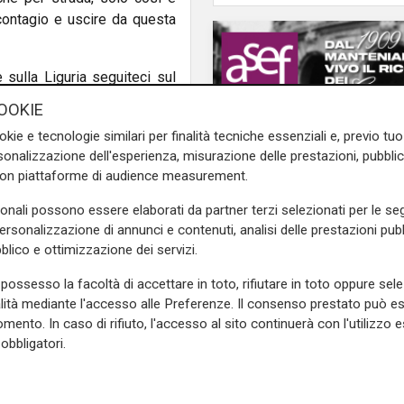
contagio e uscire da questa
e sulla Liguria seguiteci sul
e
e su
Facebook
.
OOKIE
okie e tecnologie similari per finalità tecniche essenziali e, previo t
onalizzazione dell'esperienza, misurazione delle prestazioni, pubblic
con piattaforme di audience measurement.
polizia locale
sonali possono essere elaborati da partner terzi selezionati per le seg
personalizzazione di annunci e contenuti, analisi delle prestazioni pubbl
blico e ottimizzazione dei servizi.
possesso la facoltà di accettare in toto, rifiutare in toto oppure sele
alità mediante l'accesso alle Preferenze. Il consenso prestato può 
mento. In caso di rifiuto, l'accesso al sito continuerà con l'utilizzo e
Afa
obbligatori.
Caldo in Liguria, boll
anche sabato: settim
consecutivo