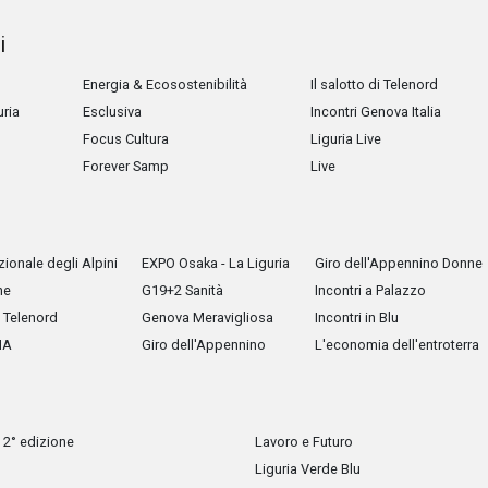
i
Energia & Ecosostenibilità
Il salotto di Telenord
uria
Esclusiva
Incontri Genova Italia
Focus Cultura
Liguria Live
Forever Samp
Live
ionale degli Alpini
EXPO Osaka - La Liguria
Giro dell'Appennino Donne
he
G19+2 Sanità
Incontri a Palazzo
Telenord
Genova Meravigliosa
Incontri in Blu
IA
Giro dell'Appennino
L'economia dell'entroterra
 2° edizione
Lavoro e Futuro
Liguria Verde Blu