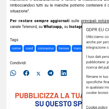
rimboccandoci tutti su le maniche potremo contenere il 
situazione".
Per restare sempre aggiornati
sulle principali notizi
canale Telenord, su
Whatsapp,
su
Instagram
,
su
Youtub
GDPR EU C
Utilizziamo co
Tags:
anche per pers
integrazione 
norme
covid
coronavirus
Genova
marco bucci
multe
I tuoi dati per
pubblicitarie: 
Condividi:
ricerca del pub
Rimane in tuo 
specifiche fin
in qualsiasi mo
cookie tecnici 
Cookie policy