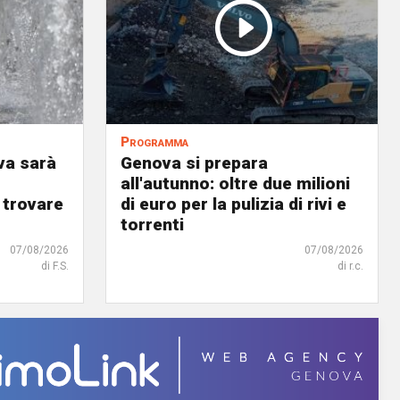
Programma
va sarà
Genova si prepara
all'autunno: oltre due milioni
 trovare
di euro per la pulizia di rivi e
torrenti
07/08/2026
07/08/2026
di F.S.
di r.c.