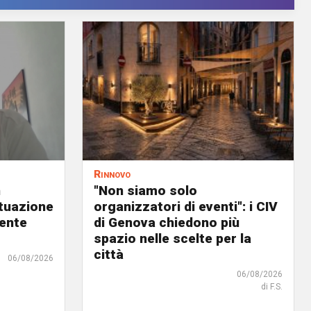
Rinnovo
n
"Non siamo solo
ituazione
organizzatori di eventi": i CIV
dente
di Genova chiedono più
spazio nelle scelte per la
città
06/08/2026
06/08/2026
di F.S.