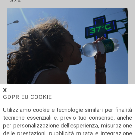
di F.S.
𝗫
Afa
GDPR EU COOKIE
Caldo in Liguria, bollino rosso anche
sabato: settimo giorno consecutivo
Utilizziamo cookie e tecnologie similari per finalità
tecniche essenziali e, previo tuo consenso, anche
06/08/2026
di F.S.
per personalizzazione dell'esperienza, misurazione
delle prestazioni, pubblicità mirata e integrazione