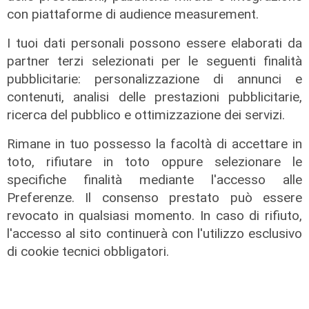
con piattaforme di audience measurement.
I tuoi dati personali possono essere elaborati da
partner terzi selezionati per le seguenti finalità
pubblicitarie: personalizzazione di annunci e
contenuti, analisi delle prestazioni pubblicitarie,
ricerca del pubblico e ottimizzazione dei servizi.
Rimane in tuo possesso la facoltà di accettare in
IRE, insediato il nuovo Consiglio di
toto, rifiutare in toto oppure selezionare le
Amministrazione: il presidente è
specifiche finalità mediante l'accesso alle
Giovanni Calisi
Preferenze. Il consenso prestato può essere
06/08/2026
revocato in qualsiasi momento. In caso di rifiuto,
di Redazione
l'accesso al sito continuerà con l'utilizzo esclusivo
di cookie tecnici obbligatori.