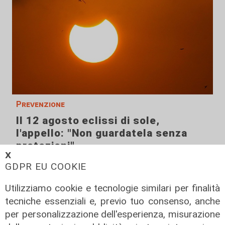
Prevenzione
Il 12 agosto eclissi di sole,
l'appello: "Non guardatela senza
protezioni"
𝗫
06/08/2026
GDPR EU COOKIE
di F.S.
Utilizziamo cookie e tecnologie similari per finalità
tecniche essenziali e, previo tuo consenso, anche
per personalizzazione dell'esperienza, misurazione