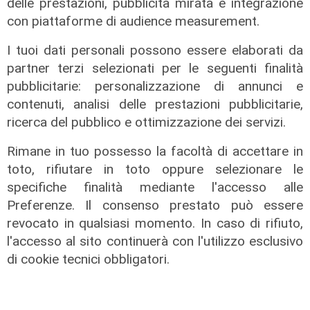
delle prestazioni, pubblicità mirata e integrazione
con piattaforme di audience measurement.
I tuoi dati personali possono essere elaborati da
partner terzi selezionati per le seguenti finalità
pubblicitarie: personalizzazione di annunci e
contenuti, analisi delle prestazioni pubblicitarie,
ricerca del pubblico e ottimizzazione dei servizi.
I consigli dell'esperto
Rimane in tuo possesso la facoltà di accettare in
Creme solari e conservazione dei
toto, rifiutare in toto oppure selezionare le
farmaci in estate: cosa sapere
specifiche finalità mediante l'accesso alle
05/08/2026
Preferenze. Il consenso prestato può essere
di Filippo Serio
revocato in qualsiasi momento. In caso di rifiuto,
l'accesso al sito continuerà con l'utilizzo esclusivo
di cookie tecnici obbligatori.