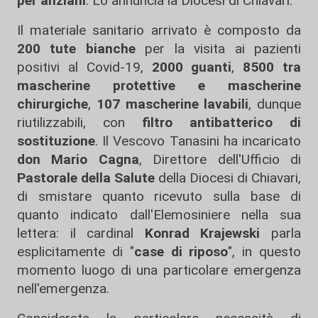
per anziani
. Lo annuncia la Diocesi di Chiavari.
Il materiale sanitario arrivato è composto da
200 tute bianche
per la visita ai pazienti
positivi al Covid-19,
2000 guanti
,
8500 tra
mascherine protettive e mascherine
chirurgiche
,
107 mascherine lavabili
, dunque
riutilizzabili, con
filtro antibatterico di
sostituzione
. Il Vescovo Tanasini ha incaricato
don Mario Cagna
, Direttore dell'Ufficio di
Pastorale della Salute
della Diocesi di Chiavari,
di smistare quanto ricevuto sulla base di
quanto indicato dall'Elemosiniere nella sua
lettera: il cardinal
Konrad Krajewski
parla
esplicitamente di "
case di riposo
", in questo
momento luogo di una particolare emergenza
nell'emergenza.