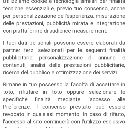
Utilizziamo cookie e tecnologie similari per finalità
tecniche essenziali e, previo tuo consenso, anche
per personalizzazione dell'esperienza, misurazione
delle prestazioni, pubblicità mirata e integrazione
con piattaforme di audience measurement.
Le posizioni
I tuoi dati personali possono essere elaborati da
Barricate sulle linee extraurbane a
partner terzi selezionati per le seguenti finalità
integrazione delle linee Amt
pubblicitarie: personalizzazione di annunci e
contenuti, analisi delle prestazioni pubblicitarie,
05/08/2026
ricerca del pubblico e ottimizzazione dei servizi.
Rimane in tuo possesso la facoltà di accettare in
toto, rifiutare in toto oppure selezionare le
specifiche finalità mediante l'accesso alle
Preferenze. Il consenso prestato può essere
revocato in qualsiasi momento. In caso di rifiuto,
l'accesso al sito continuerà con l'utilizzo esclusivo