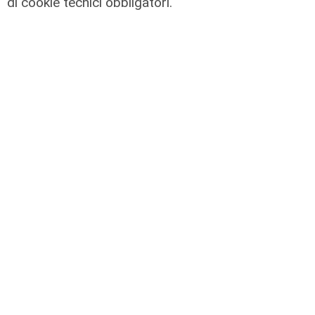
di cookie tecnici obbligatori.
L'impegno
Bassa Valbisagno riqualificata e
pulita: gli sforzi del presidente
Ivaldi
05/08/2026