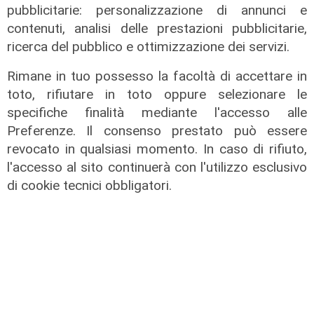
pubblicitarie: personalizzazione di annunci e
contenuti, analisi delle prestazioni pubblicitarie,
ricerca del pubblico e ottimizzazione dei servizi.
Afa
Caldo in Liguria, bollino rosso anche
Rimane in tuo possesso la facoltà di accettare in
sabato: settimo giorno consecutivo
toto, rifiutare in toto oppure selezionare le
specifiche finalità mediante l'accesso alle
06/08/2026
di F.S.
Preferenze. Il consenso prestato può essere
revocato in qualsiasi momento. In caso di rifiuto,
l'accesso al sito continuerà con l'utilizzo esclusivo
di cookie tecnici obbligatori.