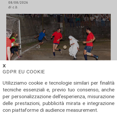
08/08/2026
di c.b.
𝗫
GDPR EU COOKIE
Utilizziamo cookie e tecnologie similari per finalità
Il derby
tecniche essenziali e, previo tuo consenso, anche
per personalizzazione dell'esperienza, misurazione
Mignanego: il 28 agosto la partita
delle prestazioni, pubblicità mirata e integrazione
dell'estate, preti e suore contro
sindaci e parlamentari
con piattaforme di audience measurement.