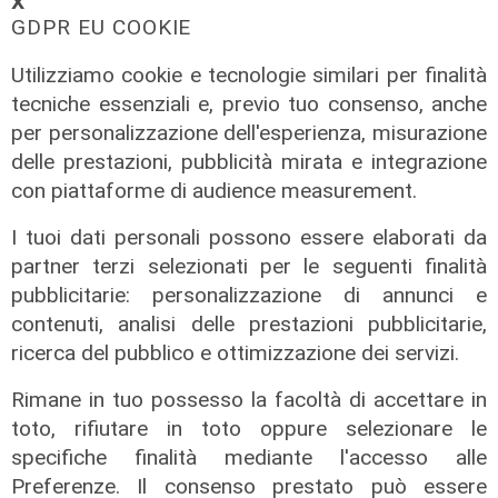
𝗫
GDPR EU COOKIE
Utilizziamo cookie e tecnologie similari per finalità
tecniche essenziali e, previo tuo consenso, anche
per personalizzazione dell'esperienza, misurazione
delle prestazioni, pubblicità mirata e integrazione
con piattaforme di audience measurement.
I tuoi dati personali possono essere elaborati da
partner terzi selezionati per le seguenti finalità
Verso gli Europei
pubblicitarie: personalizzazione di annunci e
Euro 2032, ora è ufficiale: fra i 16
contenuti, analisi delle prestazioni pubblicitarie,
stadi candidati c'è anche il 'Ferraris'
ricerca del pubblico e ottimizzazione dei servizi.
di Genova
Rimane in tuo possesso la facoltà di accettare in
04/08/2026
toto, rifiutare in toto oppure selezionare le
di Redazione Sport
specifiche finalità mediante l'accesso alle
Preferenze. Il consenso prestato può essere