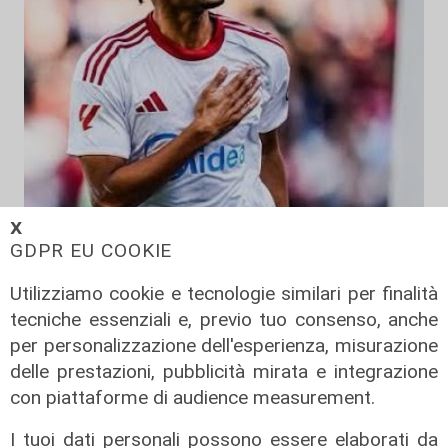
𝗫
La trattativa
GDPR EU COOKIE
Genoa, affondo per Sow. Il
centrocampista svizzero è
Utilizziamo cookie e tecnologie similari per finalità
vicinissimo
tecniche essenziali e, previo tuo consenso, anche
per personalizzazione dell'esperienza, misurazione
04/08/2026
di Claudio Baffico
delle prestazioni, pubblicità mirata e integrazione
con piattaforme di audience measurement.
I tuoi dati personali possono essere elaborati da