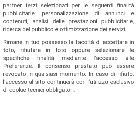
partner terzi selezionati per le seguenti finalità
pubblicitarie: personalizzazione di annunci e
contenuti, analisi delle prestazioni pubblicitarie,
ricerca del pubblico e ottimizzazione dei servizi.
Rimane in tuo possesso la facoltà di accettare in
toto, rifiutare in toto oppure selezionare le
Verso gli Europei
specifiche finalità mediante l'accesso alle
Euro 2032, ora è ufficiale: fra i 16
Preferenze. Il consenso prestato può essere
stadi candidati c'è anche il 'Ferraris'
revocato in qualsiasi momento. In caso di rifiuto,
di Genova
l'accesso al sito continuerà con l'utilizzo esclusivo
di cookie tecnici obbligatori.
04/08/2026
di Redazione Sport