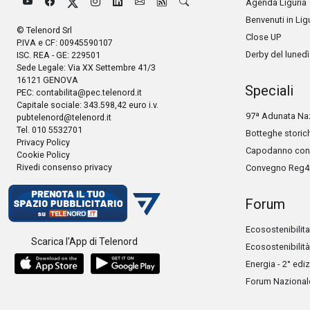
Agenda Liguria
Benvenuti in Lig
© Telenord Srl
Close UP
P.IVA e CF: 00945590107
Derby del lunedì
ISC. REA - GE: 229501
Sede Legale: Via XX Settembre 41/3
16121 GENOVA
Speciali
PEC:
contabilita@pec.telenord.it
Capitale sociale: 343.598,42 euro i.v.
97ª Adunata Naz
pubtelenord@telenord.it
Tel. 010 5532701
Botteghe storic
Privacy Policy
Capodanno con 
Cookie Policy
Rivedi consenso privacy
Convegno Reg4
Forum
Ecosostenibilita
Scarica l'App di Telenord
Ecosostenibilità
Energia - 2° edi
Forum Nazionale 