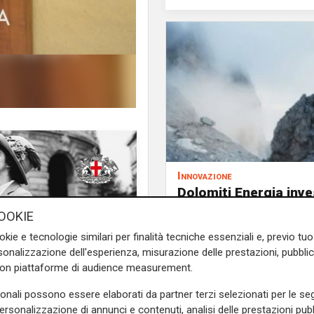
Innovazione
Dolomiti Energia inve
climate tech: ingress
OOKIE
mente firmato un protocollo
Primo Climate per ac
to formativo e sostenibile.
okie e tecnologie similari per finalità tecniche essenziali e, previo t
la transizione energe
onalizzazione dell'esperienza, misurazione delle prestazioni, pubblic
Energia, Guido Brusco, e dal
con piattaforme di audience measurement.
 a promuovere lo sviluppo
no innovazione, competenze e
sonali possono essere elaborati da partner terzi selezionati per le seg
personalizzazione di annunci e contenuti, analisi delle prestazioni pubbl