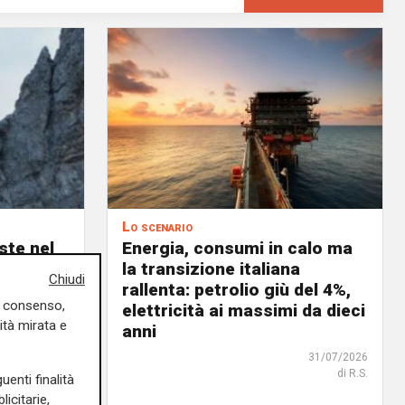
Lo scenario
ste nel
Energia, consumi in calo ma
o in
la transizione italiana
Chiudi
celerare
rallenta: petrolio giù del 4%,
uo consenso,
tica
elettricità ai massimi da dieci
ità mirata e
anni
02/08/2026
di R.S.
31/07/2026
di R.S.
uenti finalità
icitarie,