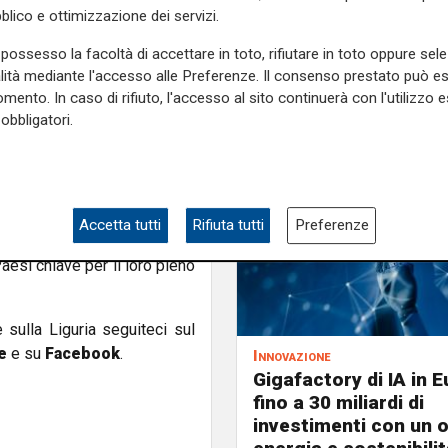
blico e ottimizzazione dei servizi.
niziative e strumenti che
ientali e del lavoro, unendo
possesso la facoltà di accettare in toto, rifiutare in toto oppure sele
 organizzazioni ritengono
alità mediante l'accesso alle Preferenze. Il consenso prestato può 
anager, esperti e giovani
mento. In caso di rifiuto, l'accesso al sito continuerà con l'utilizzo e
obbligatori.
l'intero sistema industriale
sistema sociale più coeso e
uppando quelle future per
egate al raggiungimento degli
e nei modelli di business. Un
Accetta tutti
Rifiuta tutti
Preferenze
 le soluzioni legate alla
esi chiave per il loro pieno
e sulla Liguria seguiteci sul
e
e su
Facebook
.
Innovazione
Gigafactory di IA in E
fino a 30 miliardi di
investimenti con un 