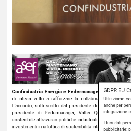
GDPR EU C
Confindustria Energia e Federmanage
r hanno recente
di intesa volto a rafforzare la collaborazione in ambi
Utilizziamo co
anche per pers
L'accordo, sottoscritto dal presidente di Confindustria 
integrazione 
presidente di Federmanager, Valter Quercioli, mira
sostenibile attraverso politiche industriali che valorizzi
I tuoi dati per
investimenti in un'ottica di sostenibilità integrata.
pubblicitarie: 