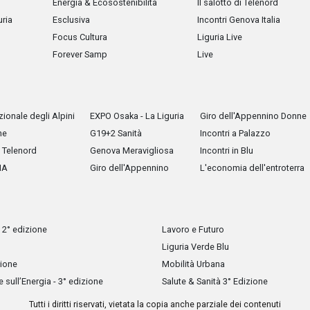
Energia & Ecosostenibilità
Il salotto di Telenord
uria
Esclusiva
Incontri Genova Italia
Focus Cultura
Liguria Live
Forever Samp
Live
ionale degli Alpini
EXPO Osaka - La Liguria
Giro dell'Appennino Donne
he
G19+2 Sanità
Incontri a Palazzo
Telenord
Genova Meravigliosa
Incontri in Blu
IA
Giro dell'Appennino
L'economia dell'entroterra
 2° edizione
Lavoro e Futuro
Liguria Verde Blu
zione
Mobilità Urbana
sull’Energia - 3° edizione
Salute & Sanità 3° Edizione
Tutti i diritti riservati, vietata la copia anche parziale dei contenuti