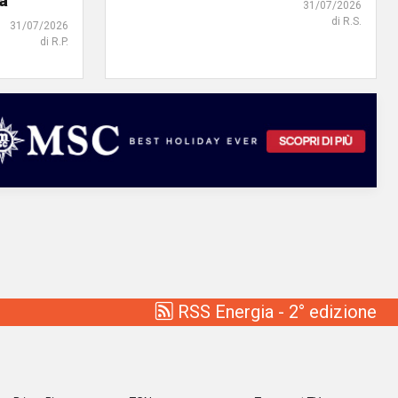
tà
31/07/2026
di R.S.
31/07/2026
di R.P.
RSS Energia - 2° edizione