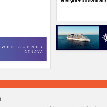
energia e sostenibili
i