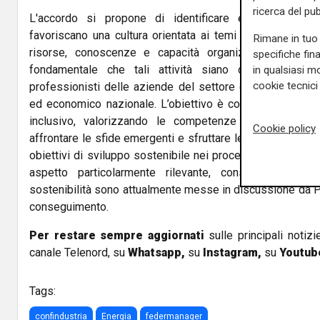
ricerca del pub
L'accordo si propone di identificare e supportare i
favoriscano una cultura orientata ai temi industriali, amb
Rimane in tuo 
risorse, conoscenze e capacità organizzative. Le due
specifiche fin
fondamentale che tali attività siano destinate a m
in qualsiasi mo
cookie tecnici 
professionisti delle aziende del settore energetico e del
ed economico nazionale. L’obiettivo è contribuire a un 
inclusivo, valorizzando le competenze attuali e svil
Cookie policy
affrontare le sfide emergenti e sfruttare le opportunità l
obiettivi di sviluppo sostenibile nei processi produttivi 
aspetto particolarmente rilevante, considerando che
sostenibilità sono attualmente messe in discussione da Pa
conseguimento.
Per restare sempre aggiornati
sulle principali notizi
canale Telenord, su
Whatsapp,
su
Instagram
,
su
Youtub
Tags:
confindustria
Energia
federmanager