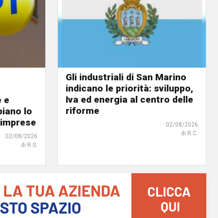
Gli industriali di San Marino
indicano le priorità: sviluppo,
Iva ed energia al centro delle
e e
riforme
biano lo
 imprese
02/08/2026
di R.C.
02/08/2026
di R.S.