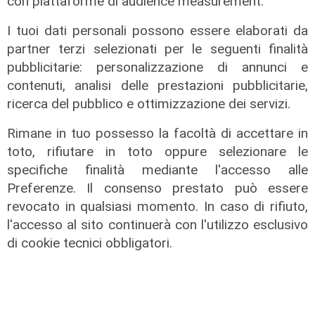
con piattaforme di audience measurement.
I tuoi dati personali possono essere elaborati da
partner terzi selezionati per le seguenti finalità
pubblicitarie: personalizzazione di annunci e
contenuti, analisi delle prestazioni pubblicitarie,
ricerca del pubblico e ottimizzazione dei servizi.
Rimane in tuo possesso la facoltà di accettare in
Il progetto
toto, rifiutare in toto oppure selezionare le
specifiche finalità mediante l'accesso alle
Egitto, Alstom alla guida di un
Preferenze. Il consenso prestato può essere
consorzio firma contratti da 690
revocato in qualsiasi momento. In caso di rifiuto,
milioni
l'accesso al sito continuerà con l'utilizzo esclusivo
18/06/2026
di cookie tecnici obbligatori.
di Redazione