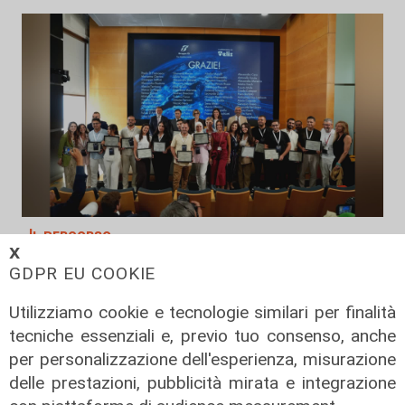
Il percorso
𝗫
Gruppo Fs, Piano Mattei: al via
GDPR EU COOKIE
l'esperienza in Italia di 14 lavoratori
tunisini
Utilizziamo cookie e tecnologie similari per finalità
tecniche essenziali e, previo tuo consenso, anche
21/07/2026
di Redazione
per personalizzazione dell'esperienza, misurazione
delle prestazioni, pubblicità mirata e integrazione