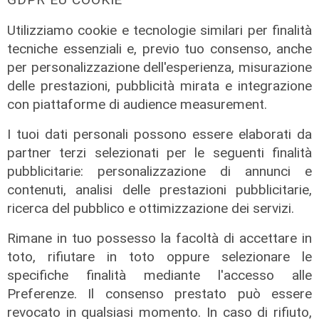
Utilizziamo cookie e tecnologie similari per finalità
tecniche essenziali e, previo tuo consenso, anche
per personalizzazione dell'esperienza, misurazione
delle prestazioni, pubblicità mirata e integrazione
con piattaforme di audience measurement.
Il derby
I tuoi dati personali possono essere elaborati da
Mignanego: il 28 agosto la partita
partner terzi selezionati per le seguenti finalità
dell'estate, preti e suore contro
pubblicitarie: personalizzazione di annunci e
sindaci e parlamentari
contenuti, analisi delle prestazioni pubblicitarie,
ricerca del pubblico e ottimizzazione dei servizi.
08/08/2026
di Redazione
Rimane in tuo possesso la facoltà di accettare in
toto, rifiutare in toto oppure selezionare le
specifiche finalità mediante l'accesso alle
Preferenze. Il consenso prestato può essere
revocato in qualsiasi momento. In caso di rifiuto,