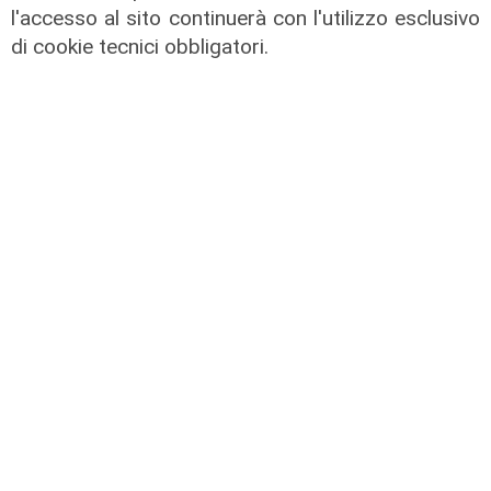
l'accesso al sito continuerà con l'utilizzo esclusivo
di cookie tecnici obbligatori.
L'approfondimento
Parte dal ghetto la reazione contro
degrado e malavita. Tacchini
(Centro Est) a Telenord: "Disagio
sociale avanzato"
07/08/2026