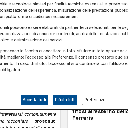
okie e tecnologie similari per finalità tecniche essenziali e, previo t
 le trattative con l'uomo, un
onalizzazione dell'esperienza, misurazione delle prestazioni, pubblic
 a gennaio del 2025: insieme
con piattaforme di audience measurement.
re ore di trattative.
sonali possono essere elaborati da partner terzi selezionati per le seg
izia Penitenziaria:
“Siamo
personalizzazione di annunci e contenuti, analisi delle prestazioni pubbl
i un detenuto nelle nostre
blico e ottimizzazione dei servizi.
’utenza, specie quella affetta
nata a se stessa, dall’altro
possesso la facoltà di accettare in toto, rifiutare in toto oppure sele
sorti si reggono per quel che
alità mediante l'accesso alle Preferenze. Il consenso prestato può 
mento. In caso di rifiuto, l'accesso al sito continuerà con l'utilizzo e
ratori, primi fra tutti quelli
obbligatori.
a unità”.
ì, nelle aule del tribunale di
agliandosi la gola con una
nitenziaria l'uomo è stato
Pre partita
Accetta tutti
Rifiuta tutti
Preferenze
alvato.
Genoa-Inter, tafferugl
tifosi all'esterno dell
a interessarsi compiutamente
Ferraris
ama raccontare
- prosegue
rattutto momenti di torpore,