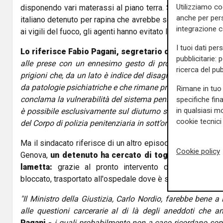
Utilizziamo co
disponendo vari materassi al piano terra. Sono poi iniziate
anche per pers
italiano detenuto per rapina che avrebbe scontato la pena
integrazione 
ai vigili del fuoco, gli agenti hanno evitato la tragedia dopo t
I tuoi dati per
Lo riferisce Fabio Pagani, segretario della UILPA Pol
pubblicitarie: 
alle prese con un ennesimo gesto di protesta estremo d
ricerca del pub
prigioni che, da un lato è indice del disagio in cui versa l
da patologie psichiatriche e che rimane pressoché abbando
Rimane in tuo 
conclama la vulnerabilità del sistema penitenziario le cui 
specifiche fin
in qualsiasi mo
è possibile esclusivamente sul diuturno sacrificio degli ope
cookie tecnici 
del Corpo di polizia penitenziaria in sott’organico di 18mil
Ma il sindacato riferisce di un altro episodio: sempre luned
Cookie policy
Genova,
un detenuto ha cercato di togliersi la vita t
lametta:
grazie al pronto intervento della polizia pe
bloccato, trasportato all'ospedale dove è stato ricucito e s
"Il Ministro della Giustizia, Carlo Nordio, farebbe bene 
alle questioni carcerarie al di là degli aneddoti che 
Pagani -
i quali probabilmente non a caso ricordano sop