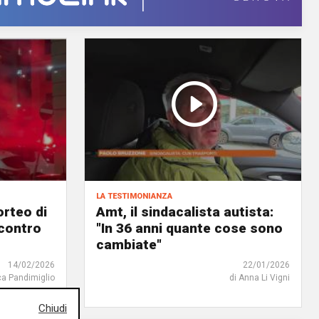
la testimonianza
orteo di
Amt, il sindacalista autista:
contro
"In 36 anni quante cose sono
cambiate"
14/02/2026
22/01/2026
ca Pandimiglio
di Anna Li Vigni
Chiudi