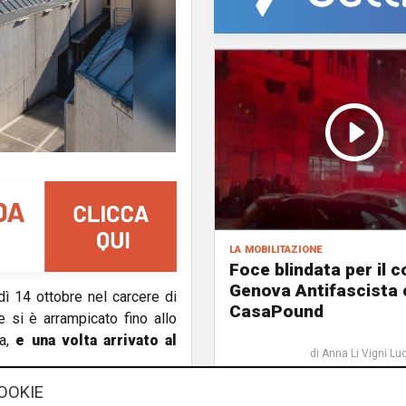
la mobilitazione
Foce blindata per il c
Genova Antifascista 
ì 14 ottobre nel carcere di
CasaPound
 si è arrampicato fino allo
da,
e una volta arrivato al
di Anna Li Vigni Lu
OOKIE
no attivati dando l'allarme e