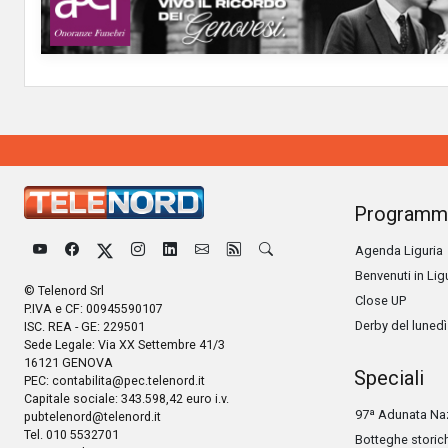
Programm
Agenda Liguria
Benvenuti in Lig
© Telenord Srl
Close UP
P.IVA e CF: 00945590107
Derby del lunedì
ISC. REA - GE: 229501
Sede Legale: Via XX Settembre 41/3
16121 GENOVA
Speciali
PEC:
contabilita@pec.telenord.it
Capitale sociale: 343.598,42 euro i.v.
97ª Adunata Naz
pubtelenord@telenord.it
Tel. 010 5532701
Botteghe storic