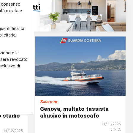
uo consenso,
ità mirata e
uenti finalità
icitarie,
zionare le
essere revocato
sclusivo di
Sanzione
i tra
Genova, multato tassista
o stadio
abusivo in motoscafo
11/11/2025
di R.C.
14/12/2025