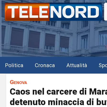
Politica
Cronaca
Attualità
Spo
Genova
Caos nel carcere di Mar
detenuto minaccia di but