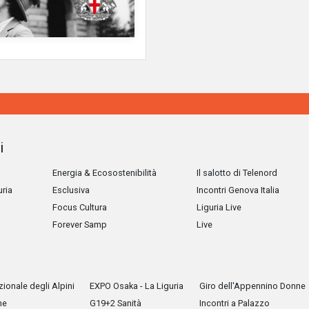
i
Energia & Ecosostenibilità
Il salotto di Telenord
uria
Esclusiva
Incontri Genova Italia
Focus Cultura
Liguria Live
Forever Samp
Live
ionale degli Alpini
EXPO Osaka - La Liguria
Giro dell'Appennino Donne
he
G19+2 Sanità
Incontri a Palazzo