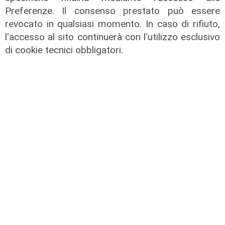
Preferenze. Il consenso prestato può essere
revocato in qualsiasi momento. In caso di rifiuto,
l'accesso al sito continuerà con l'utilizzo esclusivo
L'approfondimento
di cookie tecnici obbligatori.
Parte dal ghetto la reazione contro
degrado e malavita. Tacchini
(Centro Est) a Telenord: "Disagio
sociale avanzato"
07/08/2026