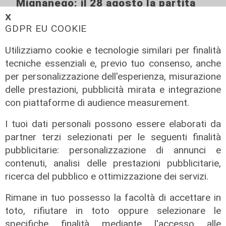
Mignanego: il 28 agosto la partita
dell'estate, preti e suore contro
𝗫
sindaci e parlamentari
GDPR EU COOKIE
08/08/2026
Utilizziamo cookie e tecnologie similari per finalità
di Redazione
tecniche essenziali e, previo tuo consenso, anche
per personalizzazione dell'esperienza, misurazione
delle prestazioni, pubblicità mirata e integrazione
con piattaforme di audience measurement.
I tuoi dati personali possono essere elaborati da
partner terzi selezionati per le seguenti finalità
pubblicitarie: personalizzazione di annunci e
contenuti, analisi delle prestazioni pubblicitarie,
ricerca del pubblico e ottimizzazione dei servizi.
Rimane in tuo possesso la facoltà di accettare in
toto, rifiutare in toto oppure selezionare le
specifiche finalità mediante l'accesso alle